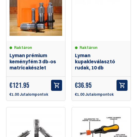
Raktáron
Raktáron
Lyman prémium
Lyman
keményfém 3 db-os
kupakleválasztó
matricakészlet
rudak, 10 db
€
121.95
€
36.95
€1.00 Jutalompontok
€1.00 Jutalompontok