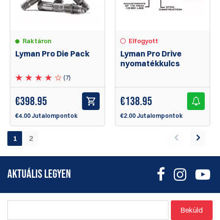
Elfogyott
Raktáron
Lyman Pro Drive
Lyman Pro Die Pack
nyomatékkulcs
(7)
€
138.95
€
398.95
€2.00 Jutalompontok
€4.00 Jutalompontok
1
2
AKTUÁLIS LEGYEN
Beküld