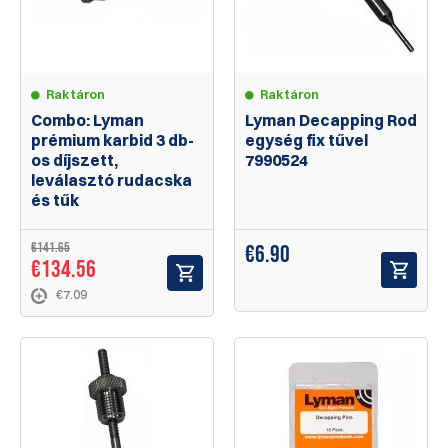
Raktáron
Raktáron
Combo: Lyman
Lyman Decapping Rod
prémium karbid 3 db-
egység fix tűvel
os díjszett,
7990524
leválasztó rudacska
és tűk
€141.65
€
6.90
€134.56
€7.09