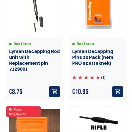
Raktáron
Raktáron
Lyman Decapping Rod
Lyman Decapping
unit with
Pins 10 Pack (nem
Replacement pin
PRO szetteknek)
7129001
(1)
€
8.75
€
10.95
Fontos
megjegyzés