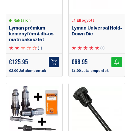
Raktáron
Elfogyott
Lyman prémium
Lyman Universal Hold-
keményfém 4 db-os
Down Die
matricakészlet
(1)
(1)
€
125.95
€
68.95
€3.00 Jutalompontok
€1.00 Jutalompontok