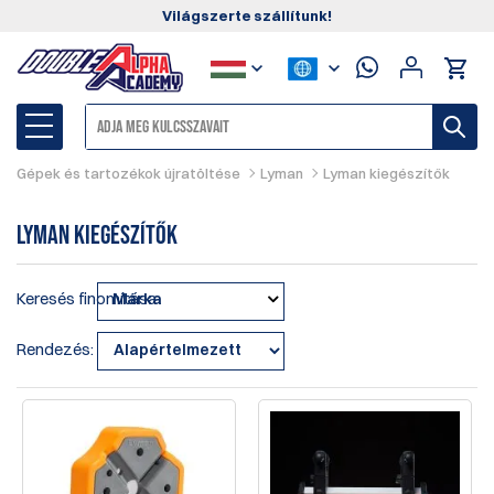
Világszerte szállítunk!
Gépek és tartozékok újratöltése
Lyman
Lyman kiegészítők
Lyman kiegészítők
Keresés finomítása
Márka
Rendezés: