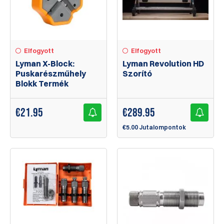
Elfogyott
Elfogyott
Lyman X-Block:
Lyman Revolution HD
Puskarészműhely
Szorító
Blokk Termék
€
21.95
€
289.95
€5.00 Jutalompontok