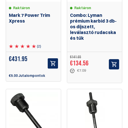
Raktáron
Raktáron
Mark 7 Power Trim
Combo: Lyman
Xpress
prémium karbid 3 db-
os díjszett,
leválasztó rudacska
és tűk
(2)
€141.65
€
431.95
€134.56
€7.09
€5.00 Jutalompontok