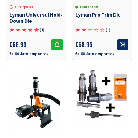
Elfogyott
Raktáron
Lyman Universal Hold-
Lyman Pro Trim Die
Down Die
(1)
(1)
€
68.95
€
68.95
€1.00 Jutalompontok
€1.00 Jutalompontok