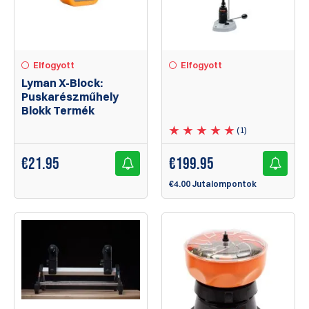
Elfogyott
Elfogyott
Lyman X-Block:
Puskarészműhely
Blokk Termék
(1)
€
21.95
€
199.95
€4.00 Jutalompontok