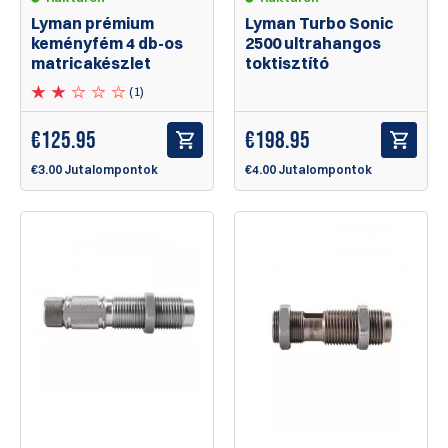
Lyman prémium
Lyman Turbo Sonic
keményfém 4 db-os
2500 ultrahangos
matricakészlet
toktisztító
(1)
€
125.95
€
198.95
€3.00 Jutalompontok
€4.00 Jutalompontok