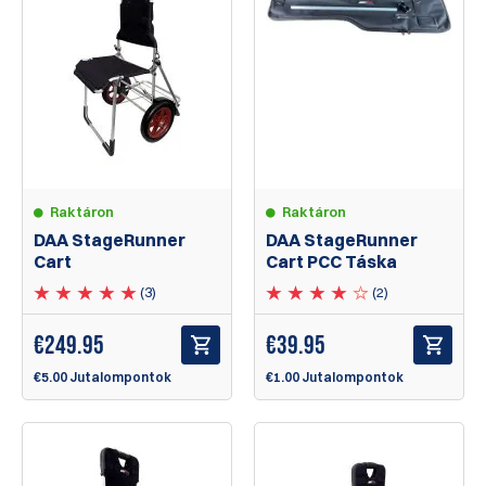
Raktáron
Raktáron
DAA StageRunner
DAA StageRunner
Cart
Cart PCC Táska
(3)
(2)
€
249.95
€
39.95
€5.00 Jutalompontok
€1.00 Jutalompontok