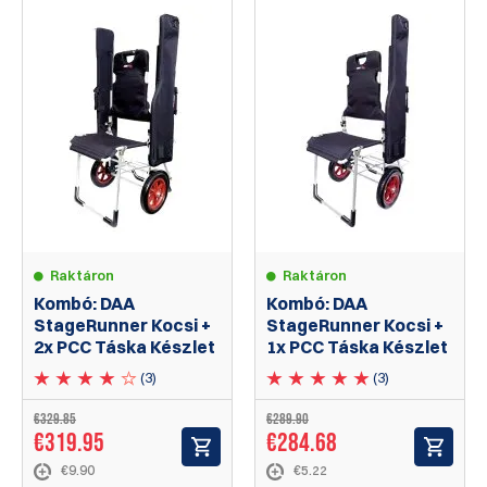
Raktáron
Raktáron
Kombó: DAA
Kombó: DAA
StageRunner Kocsi +
StageRunner Kocsi +
2x PCC Táska Készlet
1x PCC Táska Készlet
(3)
(3)
€329.85
€289.90
€319.95
€284.68
€9.90
€5.22