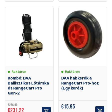
Raktáron
Raktáron
Kombó: DAA
DAA habkerék a
Ballisztikus Lőtárska
RangeCart Pro-hoz
és RangeCart Pro
(Egy kerék)
Gen-2
€256.90
€
15.95
€231.22