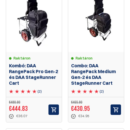
Raktáron
Raktáron
Kombó: DAA
Combo: DAA
RangePack Pro Gen-2
RangePack Medium
és DAA StageRunner
Gen-2 és DAA
Cart
StageRunner Cart
(2)
(2)
€480.90
€465.90
€444.83
€430.95
€36.07
€34.95