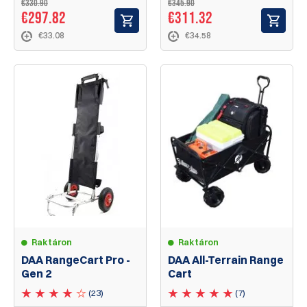
€330.90
€345.90
€297.82
€311.32
€33.08
€34.58
Raktáron
Raktáron
DAA RangeCart Pro -
DAA All-Terrain Range
Gen 2
Cart
(23)
(7)