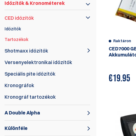
Időzítők & Kronométerek
CED időzítők
Időzítők
Tartozékok
Raktáron
CED7000 GE
Shotmaxx időzítők
Akkumulát
Versenyelektronikai időzítők
Speciális pite időzítők
€
19.95
Kronográfok
Kronográf tartozékok
A Double Alpha
Különféle