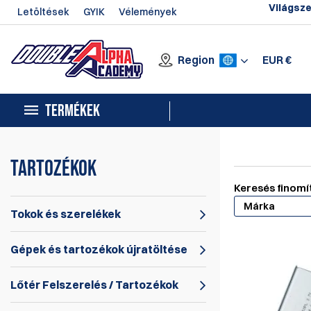
Világsze
Letöltések
GYIK
Vélemények
Region
EUR
€
TERMÉKEK
Tartozékok
Keresés finomí
Márka
Tokok és szerelékek
Gépek és tartozékok újratöltése
Lőtér Felszerelés / Tartozékok