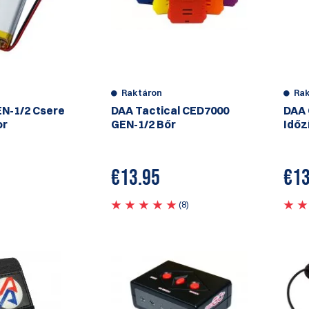
Raktáron
Ra
N-1/2 Csere
DAA Tactical CED7000
DAA 
or
GEN-1/2 Bőr
Időz
€
13.95
€
13
(8)