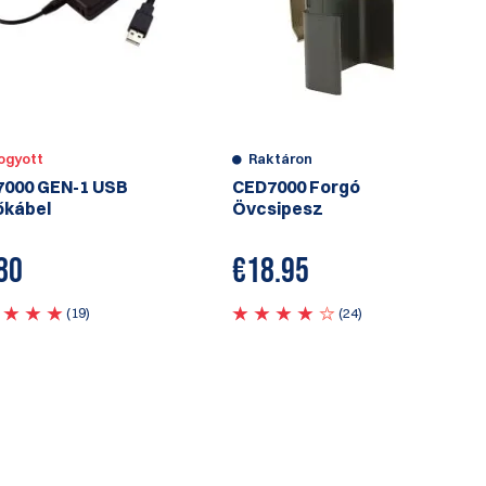
fogyott
Raktáron
000 GEN-1 USB
CED7000 Forgó
őkábel
Övcsipesz
80
€
18.95
(19)
(24)