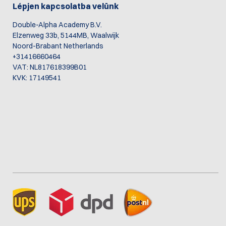
Lépjen kapcsolatba velünk
Double-Alpha Academy B.V.
Elzenweg 33b, 5144MB, Waalwijk
Noord-Brabant Netherlands
+31416660464
VAT: NL817618399B01
KVK: 17149541