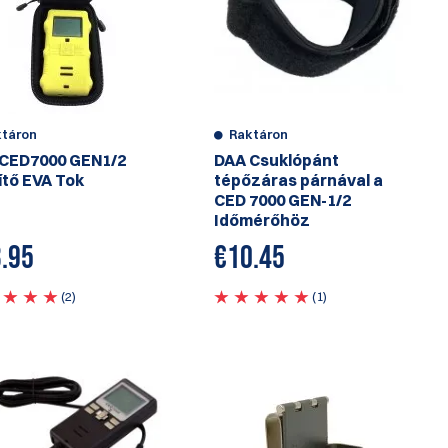
ktáron
Raktáron
CED7000 GEN1/2
DAA Csuklópánt
ítő EVA Tok
tépőzáras párnával a
CED 7000 GEN-1/2
Időmérőhöz
.95
€
10.45
(2)
(1)