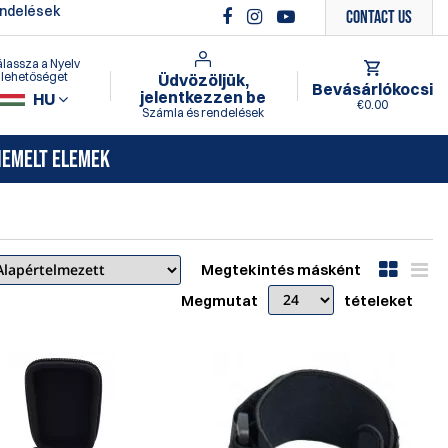
endelések
Contact Us
lassza a Nyelv
lehetőséget
Üdvözöljük,
Bevásárlókocsi
jelentkezzen be
HU
€0.00
Számla és rendelések
IEMELT ELEMEK
Megtekintés másként
Megmutat
tételeket