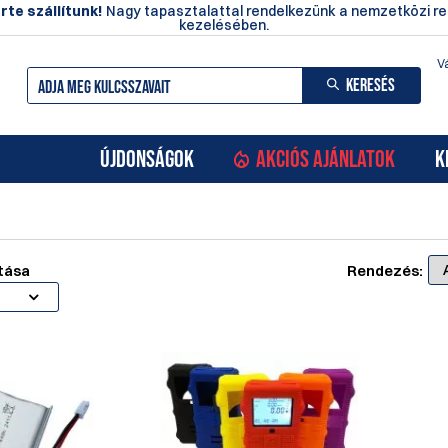
rte szállítunk!
Nagy tapasztalattal rendelkezünk a nemzetközi r
kezelésében.
Vá
KERESÉS
ÚJDONSÁGOK
AKCIÓS AJÁNLATOK
K
tása
Rendezés: