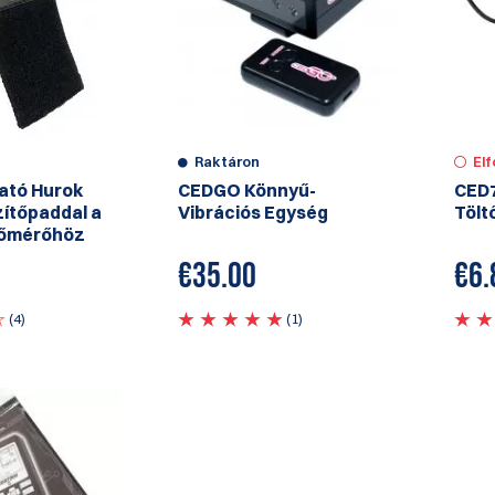
Raktáron
El
ató Hurok
CEDGO Könnyű-
CED7
zítőpaddal a
Vibrációs Egység
Tölt
dőmérőhöz
€
35.00
€
6.
(4)
(1)