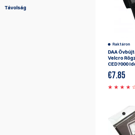
Távolság
CED 7000 Shot Timer tartozékok - szilikon
tokok, tokok és még sok más.
Raktáron
DAA Övbújt
Velcro Rög
CED7000 I
€
7.85