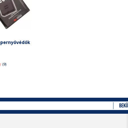
épernyővédők
(9)
BEKÜ