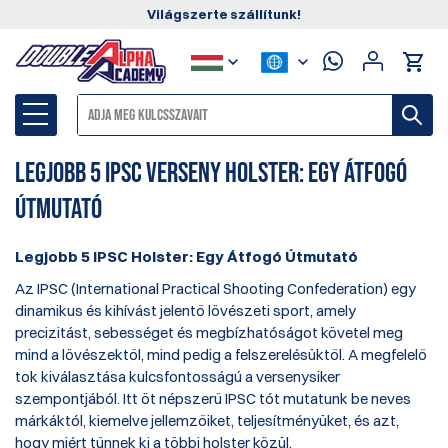
Világszerte szállítunk!
Legjobb 5 IPSC Verseny Holster: Egy Átfogó
Útmutató
Legjobb 5 IPSC Holster: Egy Átfogó Útmutató
Az IPSC (International Practical Shooting Confederation) egy
dinamikus és kihívást jelentő lövészeti sport, amely
precizitást, sebességet és megbízhatóságot követel meg
mind a lövészektől, mind pedig a felszerelésüktől. A megfelelő
tok kiválasztása kulcsfontosságú a versenysiker
szempontjából. Itt öt népszerű IPSC tót mutatunk be neves
márkáktól, kiemelve jellemzőiket, teljesítményüket, és azt,
hogy miért tűnnek ki a többi holster közül.