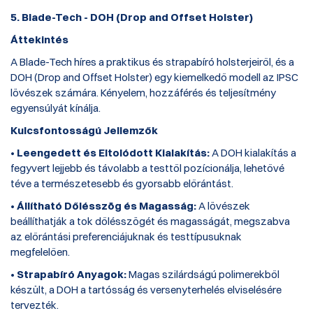
5. Blade-Tech - DOH (Drop and Offset Holster)
Áttekintés
A Blade-Tech híres a praktikus és strapabíró holsterjeiről, és a
DOH (Drop and Offset Holster) egy kiemelkedő modell az IPSC
lövészek számára. Kényelem, hozzáférés és teljesítmény
egyensúlyát kínálja.
Kulcsfontosságú Jellemzők
•
Leengedett és Eltolódott Kialakítás:
A DOH kialakítás a
fegyvert lejjebb és távolabb a testtől pozícionálja, lehetővé
téve a természetesebb és gyorsabb előrántást.
•
Állítható Dőlésszög és Magasság:
A lövészek
beállíthatják a tok dőlésszögét és magasságát, megszabva
az előrántási preferenciájuknak és testtípusuknak
megfelelően.
•
Strapabíró Anyagok:
Magas szilárdságú polimerekből
készült, a DOH a tartósság és versenyterhelés elviselésére
tervezték.