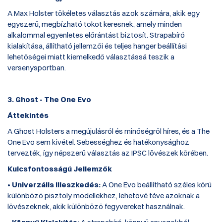
A Max Holster tökéletes választás azok számára, akik egy
egyszerű, megbízható tokot keresnek, amely minden
alkalommal egyenletes előrántást biztosít. Strapabíró
kialakítása, állítható jellemzői és teljes hanger beállítási
lehetőségei miatt kiemelkedő választássá teszik a
versenysportban.
3. Ghost - The One Evo
Áttekintés
A Ghost Holsters a megújulásról és minőségről híres, és a The
One Evo sem kivétel. Sebességhez és hatékonysághoz
tervezték, így népszerű választás az IPSC lövészek körében.
Kulcsfontosságú Jellemzők
•
Univerzális Illeszkedés:
A One Evo beállítható széles körű
különböző pisztoly modellekhez, lehetővé téve azoknak a
lövészeknek, akik különböző fegyvereket használnak.