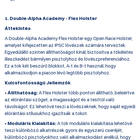
1. Double-Alpha Academy - Flex Holster
Áttekintés
A
Double-Alpha Academy Flex Holster
egy Open Race Holster,
amelyet kifejezetten az IPSC lövészek számára terveztek.
Egyedülálló szinten állíthatóságot kínál, biztosítva a tökéletes
illeszkedést bármilyen pisztolyhoz és lövészpreferenciához.
Ez a tok két
beszúró blokkot, A-t és B-t
használ, hogy
alkalmazkodjon a piacon lévő legtöbb pisztolyhoz.
Kulcsfontosságú Jellemzők
•
Állíthatóság:
A Flex Holster több ponton állítható, beleértve
az előrántási szöget, a magasságot és a testtől való
távolságot. Ez lehetővé teszi a lövészeknek, hogy saját egyedi
előrántási stílusukhoz igazítsák a tokot.
•
Moduláris Kialakítás:
A tok moduláris kialakítása lehetővé
teszi különböző alkatrészek gyors és egyszerű cseréjét,
különböző pisztolyokhoz való alkalmazkodást anélkül, hogy