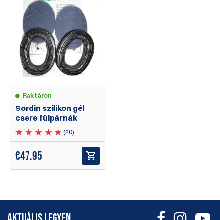
Raktáron
Sordin szilikon gél
csere fülpárnák
(20)
€
47.95
AKTUÁLIS LEGYEN