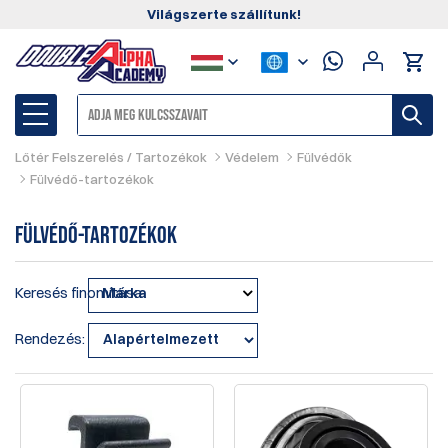
Világszerte szállítunk!
Lőtér Felszerelés / Tartozékok
Védelem
Fülvédők
Fülvédő-tartozékok
Fülvédő-tartozékok
Keresés finomítása
Márka
Rendezés: