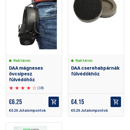
Raktáron
Raktáron
DAA mágneses
DAA cserehabpárnák
övcsipesz
fülvédőkhöz
fülvédőhöz
(18)
€
6.25
€
4.15
€0.25 Jutalompontok
€0.25 Jutalompontok