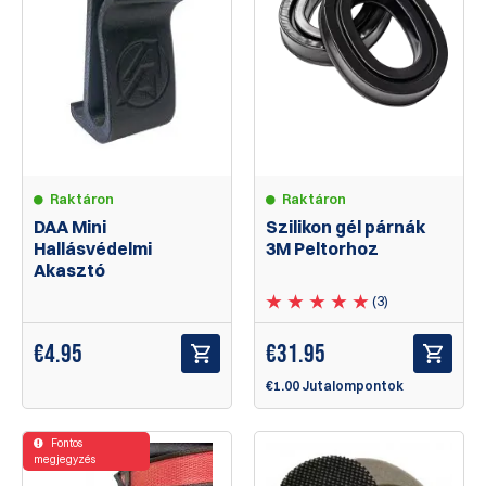
Raktáron
Raktáron
DAA Mini
Szilikon gél párnák
Hallásvédelmi
3M Peltorhoz
Akasztó
(3)
€
4.95
€
31.95
€1.00 Jutalompontok
Fontos
megjegyzés