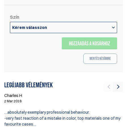
Szín
Kérem válasszon
HOZZÁADÁS A KOSÁRHOZ
Mentés későbbre
Legújabb vélemények
Charles H
2 Mar 2018
B
10
…absolutely exemplary professional behaviour.
-very fast reaction of a mistake in color, top materials one of my
M
favourite cases…