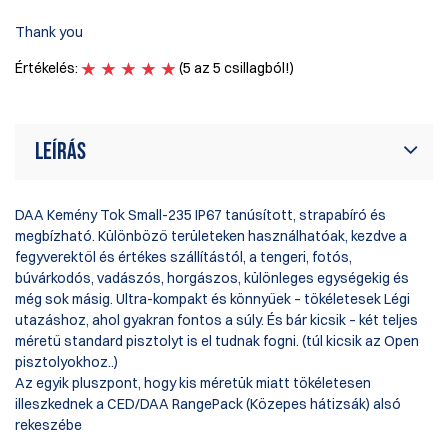
E
Thank you
Ér
Értékelés:
(5 az 5 csillagból!)
Leírás
DAA Kemény Tok Small-235 IP67 tanúsított, strapabíró és
megbízható. Különböző területeken használhatóak, kezdve a
fegyverektől és értékes szállítástól, a tengeri, fotós,
búvárkodós, vadászós, horgászos, különleges egységekig és
még sok másig. Ultra-kompakt és könnyűek – tökéletesek Légi
utazáshoz, ahol gyakran fontos a súly. És bár kicsik – két teljes
méretű standard pisztolyt is el tudnak fogni. (túl kicsik az Open
pisztolyokhoz..)
Az egyik pluszpont, hogy kis méretük miatt tökéletesen
illeszkednek a CED/DAA RangePack (Közepes hátizsák) alsó
rekeszébe