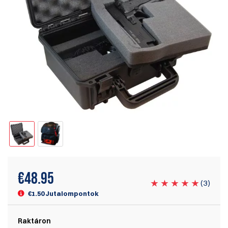
€
48.95
(
3
)
€1.50 Jutalompontok
Raktáron