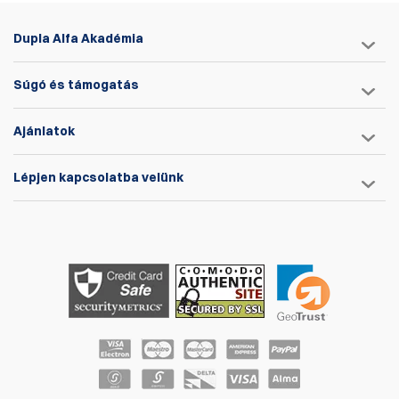
· Standardként elérhető Pick N Pluck hab az alján és hengerhájas
hab a fedélben
Dupla Alfa Akadémia
· Téglalap alakú DAA gyanta logó a fedélén
· Fekete vagy narancssárga színben elérhető
Súgó és támogatás
Külső méret: 258 x 243x M 118 mm
Belső méretek: 235 x 180 x M 106 (81+25) mm
Ajánlatok
Súly: 0,9 kg
Lépjen kapcsolatba velünk