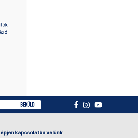
ítők
sázó
ményt
BEKÜLD
Lépjen kapcsolatba velünk