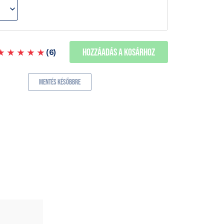
Hozzáadás a kosárhoz
(
6
)
Mentés későbbre