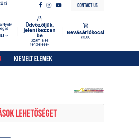
özi
Contact Us
Üdvözöljük,
a Nyelv
séget
jelentkezzen
Bevásárlókocsi
HU
be
€0.00
Számla és
rendelések
K
KIEMELT ELEMEK
TÁSOK LEHETŐSÉGET