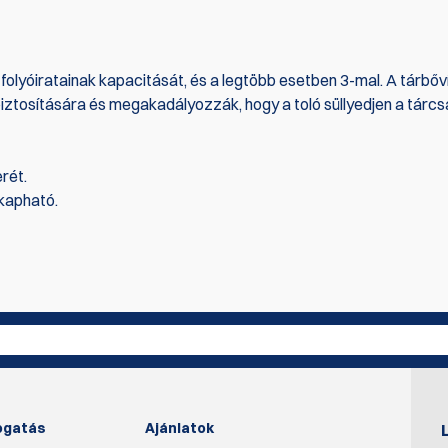
 folyóiratainak kapacitását, és a legtöbb esetben 3-mal. A tárbőv
biztosítására és megakadályozzák, hogy a toló süllyedjen a tárc
erét.
kapható.
az első, aki ír értékelést
Írjon véle
ogatás
Ajánlatok