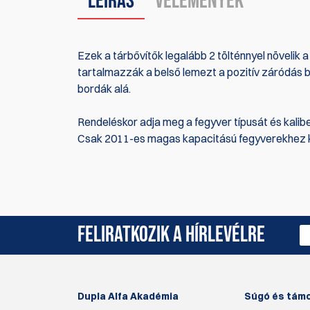
Leírás
Vélemények
Ezek a tárbővítők legalább 2 tölténnyel növelik a
tartalmazzák a belső lemezt a pozitív záródás 
bordák alá.
Rendeléskor adja meg a fegyver típusát és kalib
Csak 2011-es magas kapacitású fegyverekhez 
Jelenleg nincsenek termékértékelések. Legyél Te 
FELIRATKOZIK A HÍRLEVÉLRE
Dupla Alfa Akadémia
Súgó és tám