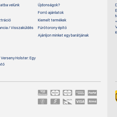
atba velünk
Újdonságok?
D
E
Forró ajánlatok
N
ztráció
Kiemelt termékek
rancia / Visszaküldés
Fúrótorony építő
K
Ajánljon minket egy barátjának
 Verseny Holster: Egy
ató