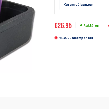
Kérem válasszon
€
26.95
Raktáron
€1.00 Jutalompontok