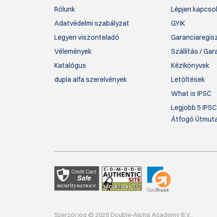
Rólunk
Lépjen kapcsol
Adatvédelmi szabályzat
GYIK
Legyen viszonteladó
Garanciaregis
Vélemények
Szállítás / Ga
Katalógus
Kézikönyvek
dupla alfa szerelvények
Letöltések
What is IPSC
Legjobb 5 IPSC
Átfogó Útmut
Szerzői jog © 2026 Double-Alpha Academy B.V..