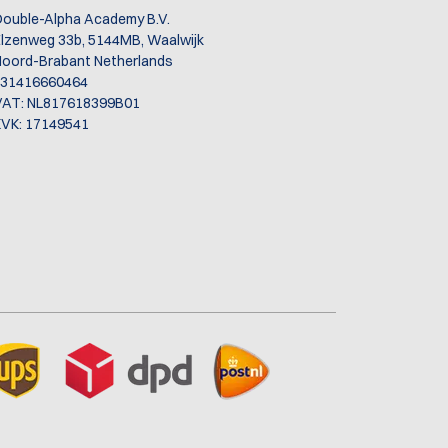
ouble-Alpha Academy B.V.
lzenweg 33b, 5144MB, Waalwijk
oord-Brabant Netherlands
+31416660464
VAT: NL817618399B01
VK: 17149541