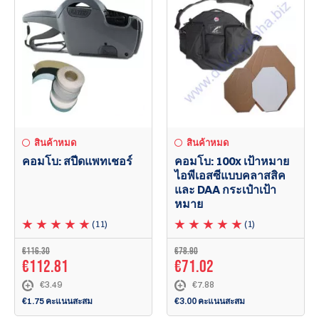
สินค้าหมด
สินค้าหมด
คอมโบ: สปีดแพทเชอร์
คอมโบ: 100x เป้าหมาย
ไอพีเอสซีแบบคลาสสิค
และ DAA กระเป๋าเป้า
หมาย
(11)
(1)
€116.30
€78.90
€112.81
€71.02
€3.49
€7.88
€1.75 คะแนนสะสม
€3.00 คะแนนสะสม