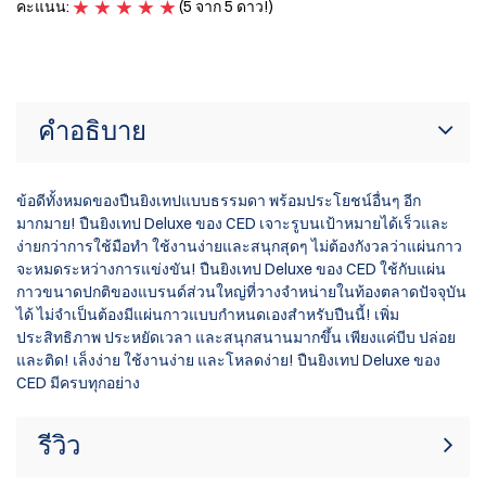
คะแนน:
(5 จาก 5 ดาว!)
ค
คำอธิบาย
ข้อดีทั้งหมดของปืนยิงเทปแบบธรรมดา พร้อมประโยชน์อื่นๆ อีก
มากมาย! ปืนยิงเทป Deluxe ของ CED เจาะรูบนเป้าหมายได้เร็วและ
ง่ายกว่าการใช้มือทำ ใช้งานง่ายและสนุกสุดๆ ไม่ต้องกังวลว่าแผ่นกาว
จะหมดระหว่างการแข่งขัน! ปืนยิงเทป Deluxe ของ CED ใช้กับแผ่น
กาวขนาดปกติของแบรนด์ส่วนใหญ่ที่วางจำหน่ายในท้องตลาดปัจจุบัน
ได้ ไม่จำเป็นต้องมีแผ่นกาวแบบกำหนดเองสำหรับปืนนี้! เพิ่ม
ประสิทธิภาพ ประหยัดเวลา และสนุกสนานมากขึ้น เพียงแค่บีบ ปล่อย
และติด! เล็งง่าย ใช้งานง่าย และโหลดง่าย! ปืนยิงเทป Deluxe ของ
CED มีครบทุกอย่าง
รีวิว