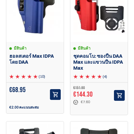
มีสินค้า
มีสินค้า
ฮอลสเตอร์ Max IDPA
ชุดคอมโบ: ซองปืน DAA
โดย DAA
Max และแขวนปืน IDPA
Max
(10)
(4)
€151.90
€
68.95
€144.30
€7.60
€2.00 คะแนนสะสม