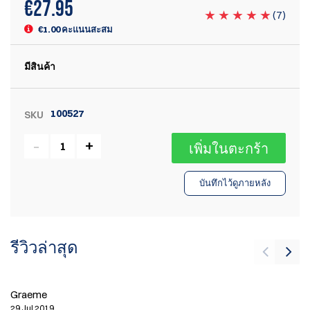
€
27.95
(
7
)
€1.00 คะแนนสะสม
มีสินค้า
100527
SKU
เพิ่มในตะกร้า
บันทึกไว้ดูภายหลัง
รีวิวล่าสุด
Graeme
T
29 Jul 2019
13