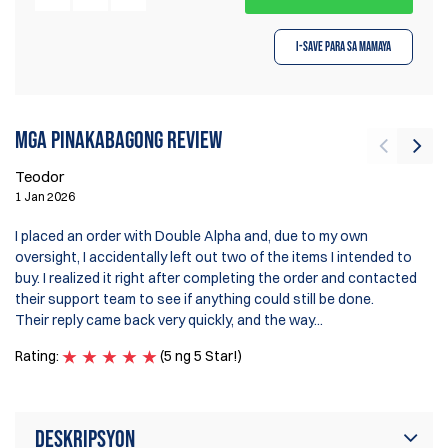
I-save para sa Mamaya
Mga pinakabagong review
Teodor
1 Jan 2026
Mi
I placed an order with Double Alpha and, due to my own
14
oversight, I accidentally left out two of the items I intended to
buy. I realized it right after completing the order and contacted
Se
their support team to see if anything could still be done.
Ra
Their reply came back very quickly, and the way...
Rating:
(5 ng 5 Star!)
Deskripsyon