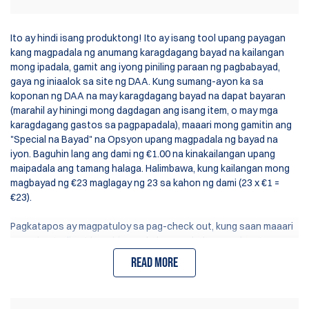
Ito ay hindi isang produktong! Ito ay isang tool upang payagan
kang magpadala ng anumang karagdagang bayad na kailangan
mong ipadala, gamit ang iyong piniling paraan ng pagbabayad,
gaya ng iniaalok sa site ng DAA. Kung sumang-ayon ka sa
koponan ng DAA na may karagdagang bayad na dapat bayaran
(marahil ay hiningi mong dagdagan ang isang item, o may mga
karagdagang gastos sa pagpapadala), maaari mong gamitin ang
"Special na Bayad" na Opsyon upang magpadala ng bayad na
iyon. Baguhin lang ang dami ng €1.00 na kinakailangan upang
maipadala ang tamang halaga. Halimbawa, kung kailangan mong
magbayad ng €23 maglagay ng 23 sa kahon ng dami (23 x €1 =
€23).
Pagkatapos ay magpatuloy sa pag-check out, kung saan maaari
mong kontrolin at baguhin ang kabuuang halaga na dapat
bayaran. Tandaan na walang gastos sa pagpapadala na
Read more
idinagdag ngunit walang ipinapadala.
Mahalaga!