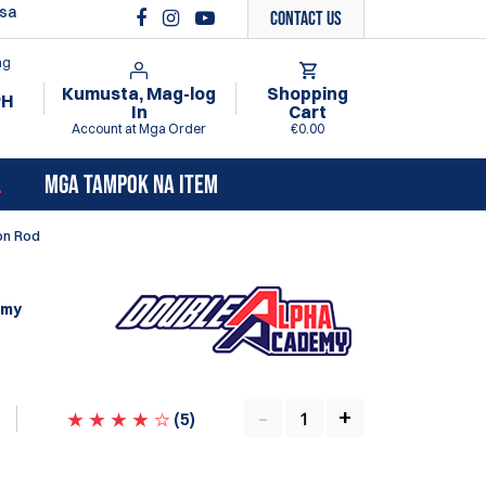
 sa
Contact Us
ng
Kumusta, Mag-log
Shopping
PH
In
Cart
Account at Mga Order
€0.00
L
MGA TAMPOK NA ITEM
on Rod
emy
(
5
)