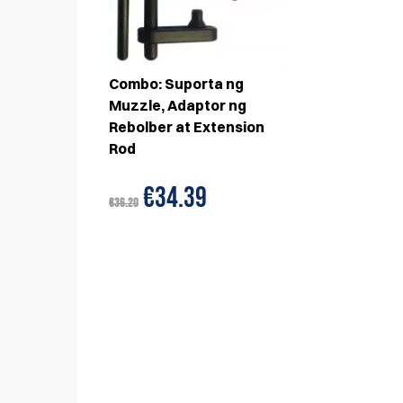
Combo: Suporta ng
Muzzle, Adaptor ng
Rebolber at Extension
Rod
€34.39
€36.20