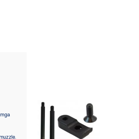
MAAARI RING MAKITA
SA MGA SET
y mga
 muzzle.