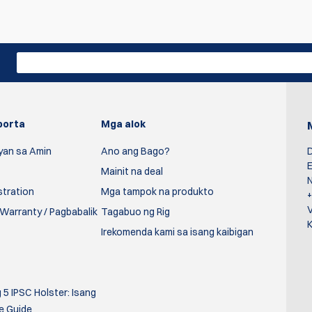
ing ang unang sumulat ng review
Sumulat ng Pags
porta
Mga alok
yan sa Amin
Ano ang Bago?
D
E
Mainit na deal
N
stration
Mga tampok na produkto
Warranty / Pagbabalik
Tagabuo ng Rig
K
Irekomenda kami sa isang kaibigan
5 IPSC Holster: Isang
e Guide