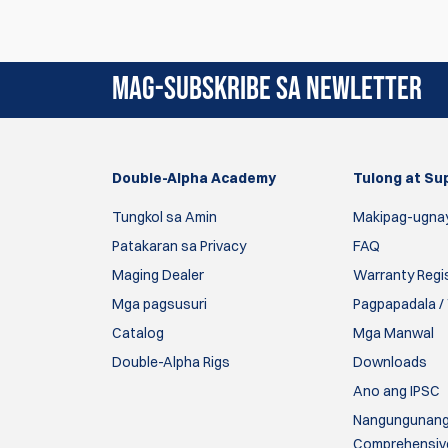
Sa ngayon, walang mga review sa produkto. Mag
MAG-SUBSKRIBE SA NEWLETTER
Double-Alpha Academy
Tulong at Su
Tungkol sa Amin
Makipag-ugna
Patakaran sa Privacy
FAQ
Maging Dealer
Warranty Regi
Mga pagsusuri
Pagpapadala / 
Catalog
Mga Manwal
Double-Alpha Rigs
Downloads
Ano ang IPSC
Nangungunang 
Comprehensiv