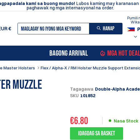
agpapadala kami sa buong mundo!
Lubos kaming may karanasan
paghawak ng mga internasyonal na order.
Pumili 
Wika
HANAP
EUR
€
BAGONG ARRIVAL
MGA HOT DEA
e Master Holsters
Flex / Alpha-X / RM Holster Muzzle Support Extensi
ter Muzzle
Tagagawa
Double-Alpha Acad
SKU
101852
€
6.80
Nasa Stock
Idagdag sa Basket