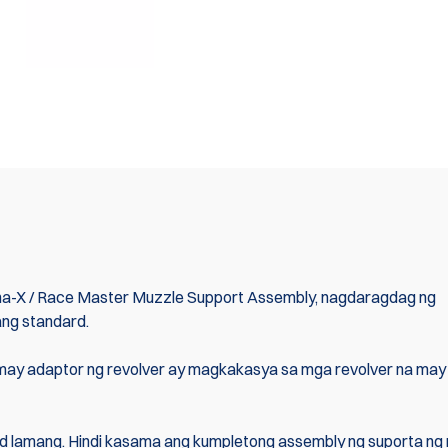
Alpha-X / Race Master Muzzle Support Assembly, nagdaragdag ng
ang standard.
na may adaptor ng revolver ay magkakasya sa mga revolver na ma
Rod lamang. Hindi kasama ang kumpletong assembly ng suporta ng