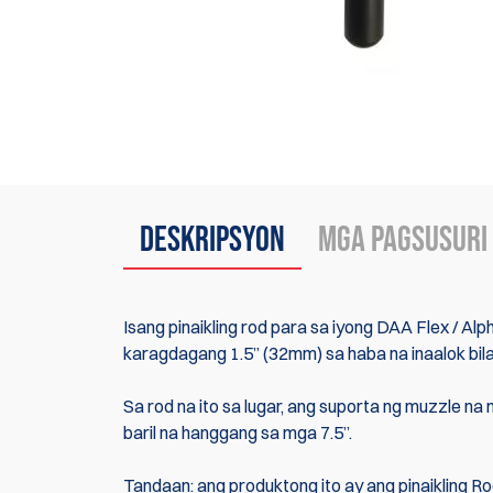
Deskripsyon
Mga Pagsusuri
Isang pinaikling rod para sa iyong DAA Flex / 
karagdagang 1.5” (32mm) sa haba na inaalok bil
Sa rod na ito sa lugar, ang suporta ng muzzle 
baril na hanggang sa mga 7.5”.
Tandaan: ang produktong ito ay ang pinaikling 