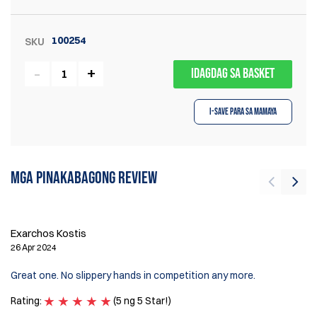
100254
SKU
IDAGDAG SA BASKET
I-save para sa Mamaya
Mga pinakabagong review
W
Exarchos Kostis
11
26 Apr 2024
強
Great one. No slippery hands in competition any more.
在
更
Rating:
(5 ng 5 Star!)
Ra