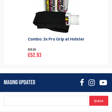
Combo: 3x Pro Grip at Holster
€58.80
€52.93
MAGING UPDATED
Ipasa