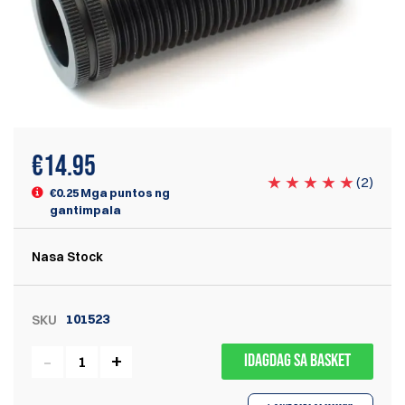
€
14.95
(
2
)
€0.25 Mga puntos ng
gantimpala
Nasa Stock
101523
SKU
IDAGDAG SA BASKET