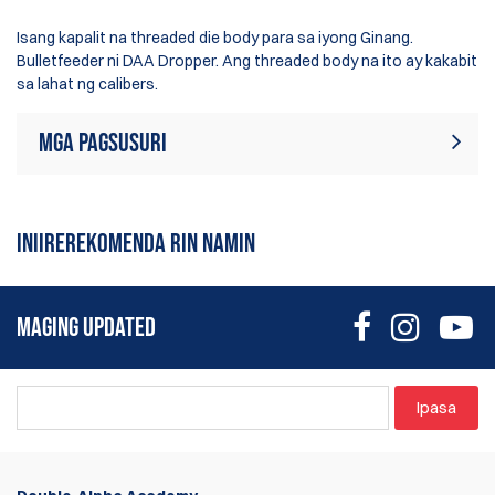
Isang kapalit na threaded die body para sa iyong Ginang.
Bulletfeeder ni DAA Dropper. Ang threaded body na ito ay kakabit
sa lahat ng calibers.
Mga Pagsusuri
Sa ngayon, walang mga review sa
Sumulat ng Pagsusuri
produkto. Maging ang unang
INIIREREKOMENDA RIN NAMIN
sumulat ng review
MAGING UPDATED
Ipasa