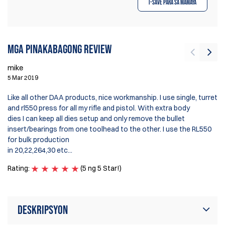
I-save para sa Mamaya
Mga pinakabagong review
mike
fr
5 Mar 2019
20
Like all other DAA products, nice workmanship. I use single, turret
Il
and rl550 press for all my rifle and pistol. With extra body
ta
dies I can keep all dies setup and only remove the bullet
po
insert/bearings from one toolhead to the other. I use the RL550
Pr
for bulk production
Pe
in 20,22,264,30 etc...
Ra
Rating:
(5 ng 5 Star!)
Deskripsyon