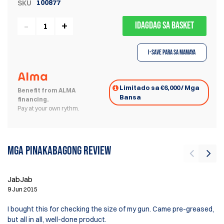
100877
SKU
IDAGDAG SA BASKET
I-save para sa Mamaya
Limitado sa €6,000 / Mga
Benefit from ALMA
Bansa
financing.
Pay at your own rythm.
Mga pinakabagong review
Li
JabJab
8 
9 Jun 2015
A 
I bought this for checking the size of my gun. Came pre-greased,
sh
but all in all, well-done product.