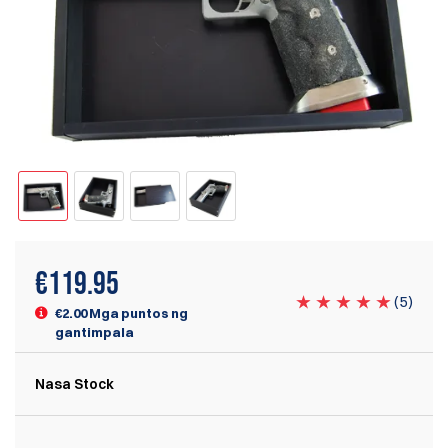
€
119.95
(
5
)
€2.00 Mga puntos ng
gantimpala
Nasa Stock