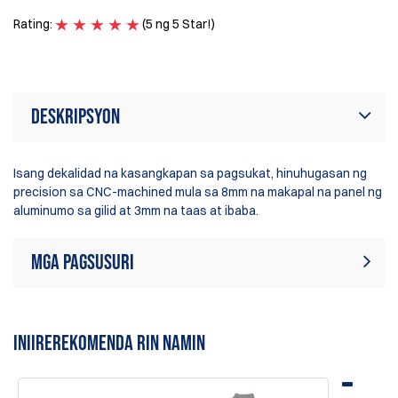
be
Rating:
(5 ng 5 Star!)
Ra
Deskripsyon
Isang dekalidad na kasangkapan sa pagsukat, hinuhugasan ng
precision sa CNC-machined mula sa 8mm na makapal na panel ng
aluminumo sa gilid at 3mm na taas at ibaba.
Mga Pagsusuri
Sa ngayon, walang mga review sa
Sumulat ng Pagsusuri
produkto. Maging ang unang
INIIREREKOMENDA RIN NAMIN
sumulat ng review