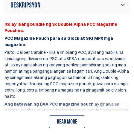
Deskripsyon
Ito ay isang bundle ng 3x Double Alpha PCC Magazine
Pouches.
PCC Magazine Pouch para sa Glock at SIG MPX mga
magazine.
Pistol Caliber Carbine - kilala rin bilang PCC, ay isang mabilis na
lumalagong division sa IPSC at USPSA competitions worldwide,
at ito ay naglalabas ng kanyang sariling pambihirang set ng mga
hamon at mga pangangailangan sa kagamitan. Ang Double-Alpha
ay ipinagmamalaki ang pagtugon sa hamon, at nag-aalok ng
espesyal na disenyo ng PCC magazine pouch, gawa para sa mga
extra-long, extra-timbang na magazine na ginagamit sa division
na ito.
Ang katawan ng DAA PCC magazine pouch
ay ginawa sa
matigas na fiber-reinforced nylon, injection molded para sa isang
konsistenteng perpektong pagkakasunod-sunod. May dalawang
Read more
adjustment screw na nagbibigay-daan sa iyo na itakda ang
retention force ng iyong magazine sa iyong gusto. Ang katawan