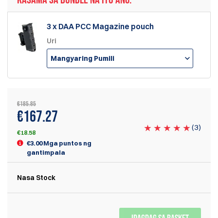
3 x DAA PCC Magazine pouch
Uri
Mangyaring Pumili
€185.85
€167.27
(
3
)
€18.58
€3.00 Mga puntos ng
gantimpala
Nasa Stock