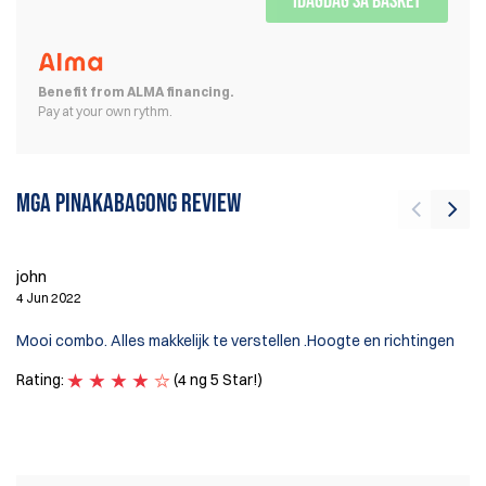
IDAGDAG SA BASKET
Benefit from ALMA financing.
Pay at your own rythm.
Mga pinakabagong review
R
4 
john
4 Jun 2022
Mu
fo
Mooi combo. Alles makkelijk te verstellen .Hoogte en richtingen
th
vs
Rating:
(4 ng 5 Star!)
Ra