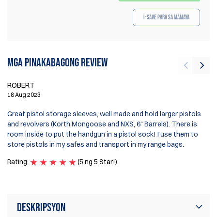
I-save para sa Mamaya
Mga pinakabagong review
ROBERT
J
18 Aug 2023
6 
Great pistol storage sleeves, well made and hold larger pistols
and revolvers (Korth Mongoose and NXS, 6" Barrels). There is
Ju
room inside to put the handgun in a pistol sock! I use them to
an
store pistols in my safes and transport in my range bags.
Ra
Rating:
(5 ng 5 Star!)
Deskripsyon