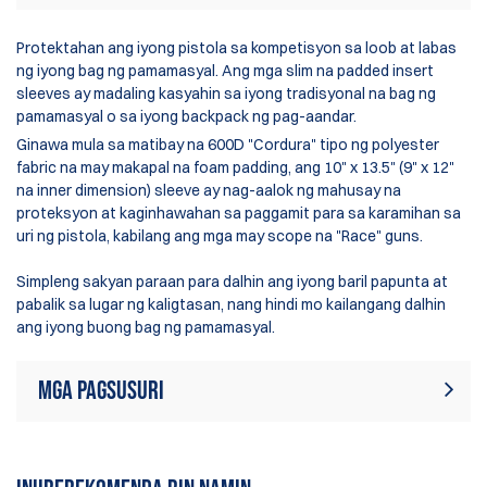
Protektahan ang iyong pistola sa kompetisyon sa loob at labas
ng iyong
bag ng pamamasyal
. Ang mga slim na padded insert
sleeves ay madaling kasyahin sa iyong tradisyonal na
bag ng
pamamasyal
o sa iyong
backpack ng pag-aandar
.
Ginawa mula sa matibay na 600D "Cordura" tipo ng polyester
fabric na may makapal na foam padding, ang 10" x 13.5" (9" x 12"
na inner dimension) sleeve ay nag-aalok ng mahusay na
proteksyon at kaginhawahan sa paggamit para sa karamihan sa
uri ng pistola, kabilang ang mga may scope na "Race" guns.
Simpleng sakyan paraan para dalhin ang iyong baril papunta at
pabalik sa lugar ng kaligtasan, nang hindi mo kailangang dalhin
ang iyong buong
bag ng pamamasyal
.
Mga Pagsusuri
Sa ngayon, walang mga review sa
Sumulat ng Pagsusuri
produkto. Maging ang unang