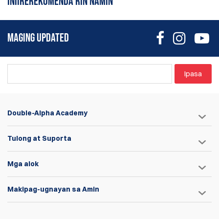
INIIREREKOMENDA RIN NAMIN
sumulat ng review
MAGING UPDATED
Ipasa
Double-Alpha Academy
Tulong at Suporta
Mga alok
Makipag-ugnayan sa Amin