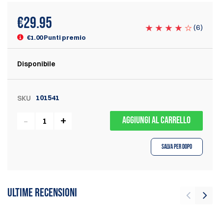
€
29.95
(
6
)
€1.00 Punti premio
Disponibile
101541
SKU
AGGIUNGI AL CARRELLO
Salva per dopo
Ultime recensioni
G