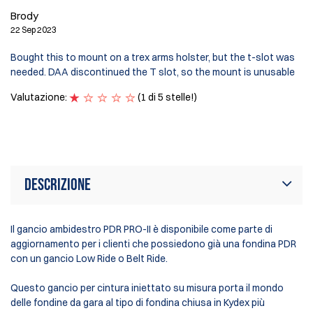
14
Brody
I 
22 Sep 2023
of 
Bought this to mount on a trex arms holster, but the t-slot was
So
needed. DAA discontinued the T slot, so the mount is unusable
wa
I 
Valutazione:
(1 di 5 stelle!)
ch
Va
Descrizione
Il gancio ambidestro PDR PRO-II è disponibile come parte di
aggiornamento per i clienti che possiedono già una fondina PDR
con un gancio Low Ride o Belt Ride.
Questo gancio per cintura iniettato su misura porta il mondo
delle fondine da gara al tipo di fondina chiusa in Kydex più