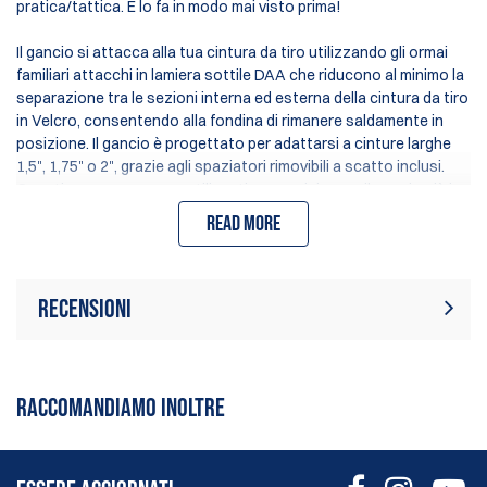
pratica/tattica. E lo fa in modo mai visto prima!
Il gancio si attacca alla tua cintura da tiro utilizzando gli ormai
familiari attacchi in lamiera sottile DAA che riducono al minimo la
separazione tra le sezioni interna ed esterna della cintura da tiro
in Velcro, consentendo alla fondina di rimanere saldamente in
posizione. Il gancio è progettato per adattarsi a cinture larghe
1,5", 1,75" o 2", grazie agli spaziatori rimovibili a scatto inclusi.
Questi possono essere utilizzati per posizionare il gancio più in
alto o più in basso sulla cintura, consentendo tre posizioni di
Read more
altezza quando usato con una cintura da 1,5", la dimensione più
comune in competizione.
La caratteristica principale del gancio è la sfera in alluminio che,
Recensioni
combinata con le piastre di blocco in acciaio, permette all'utente
di regolare la fondina in posizioni infinite, esattamente come una
Al momento non ci sono
vera fondina da gara, e quindi bloccarla saldamente. Questi
Scrivi una recensione
recensioni. Puoi essere il primo a
aggiustamenti possono essere facilmente fatti anche
RACCOMANDIAMO INOLTRE
scrivere una recensione
indossando la fondina poiché le viti sono posizionate nella parte
anteriore del gancio.
Il gancio PDR PRO-II può essere utilizzato con le vecchie fondine