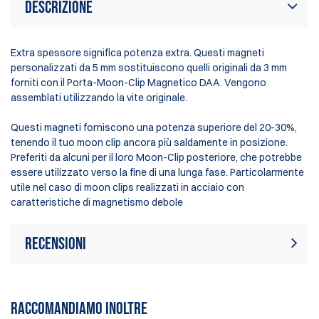
Descrizione
Extra spessore significa potenza extra. Questi magneti
personalizzati da 5 mm sostituiscono quelli originali da 3 mm
forniti con il Porta-Moon-Clip Magnetico DAA. Vengono
assemblati utilizzando la vite originale.
Questi magneti forniscono una potenza superiore del 20-30%,
tenendo il tuo moon clip ancora più saldamente in posizione.
Preferiti da alcuni per il loro Moon-Clip posteriore, che potrebbe
essere utilizzato verso la fine di una lunga fase. Particolarmente
utile nel caso di moon clips realizzati in acciaio con
caratteristiche di magnetismo debole
Recensioni
Al momento non ci sono
Scrivi una recensione
recensioni. Puoi essere il primo a
RACCOMANDIAMO INOLTRE
scrivere una recensione