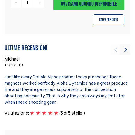
AVVISAMI QUANDO DISPONIBILE
Salva per dopo
Ultime recensioni
Michael
Ll
1 Oct 2019
15
Just like every Double Alpha product I have purchased these
magnets worked perfectly. Alpha Dynamics has a great product
ve
line and they are generous supporters of the competition
st
shooting community. That is why they are always my first stop
an
when I need shooting gear.
Va
Valutazione:
(5 di 5 stelle!)