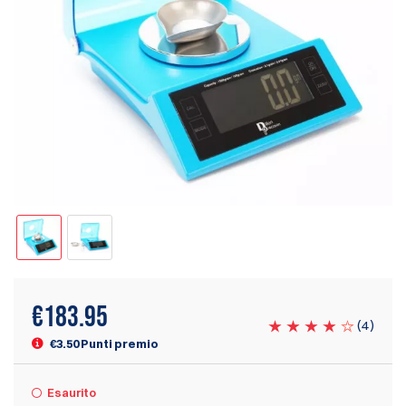
€
183.95
(
4
)
€3.50 Punti premio
Esaurito