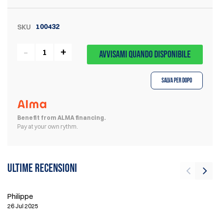
100432
SKU
AVVISAMI QUANDO DISPONIBILE
Salva per dopo
Benefit from ALMA financing.
Pay at your own rythm.
Ultime recensioni
Philippe
Jo
26 Jul 2025
2 