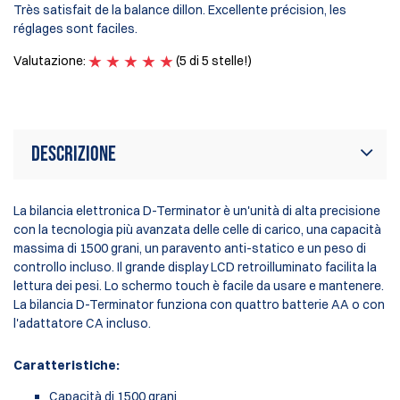
Très satisfait de la balance dillon. Excellente précision, les
Ma
réglages sont faciles.
pr
Valutazione:
(5 di 5 stelle!)
Va
Descrizione
La bilancia elettronica D-Terminator è un'unità di alta precisione
con la tecnologia più avanzata delle celle di carico, una capacità
massima di 1500 grani, un paravento anti-statico e un peso di
controllo incluso. Il grande display LCD retroilluminato facilita la
lettura dei pesi. Lo schermo touch è facile da usare e mantenere.
La bilancia D-Terminator funziona con quattro batterie AA o con
l'adattatore CA incluso.
Caratteristiche:
Capacità di 1500 grani