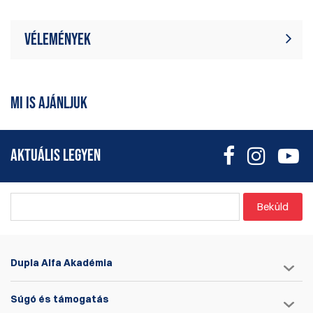
LnL nyomógépnél való használathoz külön meg kell vásárolnia a
kitáguló poroszedőjüket.
Vélemények
Jelenleg nincsenek termékértékelések.
Írjon véleményt
Legyél Te az első, aki ír értékelést
MI IS AJÁNLJUK
AKTUÁLIS LEGYEN
Beküld
Dupla Alfa Akadémia
Súgó és támogatás