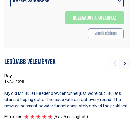
Kérem válasszon
HOZZÁADÁS A KOSÁRHOZ
Mentés későbbre
Legújabb vélemények
Ray
R
18 Apr 2026
2 
My old Mr. Bullet Feeder powder funnel just wore out! Bullets
Th
started tipping out of the case with almost every round. The
fl
new replacement powder funnel completely solved the problem!
mo
Értékelés:
(5 az 5 csillagból!)
Ér