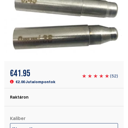
€
41.95
(
52
)
€2.00 Jutalompontok
Raktáron
Kaliber