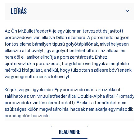
Leírás
Az Ön Mr.Bulletfeeder®-je egy újonnan tervezett és javított
poroszedővel van ellátva Dillon számára. A poroszedő nagyon
fontos eleme bármilyen típusú golyótáplálónak, mivel helyesen
elkészíti a lőhüvelyt, így a golyót be lehet ültetni az állóba, és
nem dől el, amikor elindítja a porszemtárcsát. Ehhez
újraterveztük a poroszedőt, hogy lehetővé tegyük a megfelelő
mértékű kitágulást, anélkül, hogy túlzottan szélesre bővítenénk
vagy megerőltetnénk a lőhüvelyt.
Kérjük, vegye figyelembe: Egy poroszedő már tartozékként
található az Ön Mr.Bulletfeeder által Double-Alpha általi (Hornady
poroszedők szintén elérhetőek
itt
). Ezeket a termékeket nem
szükséges külön megvásárolnia, hacsak nem akarja egy második
poradagolón használni.
Az általunk szállított kitáguló poroszedő csak a Dillon
Read more
újtöltőgépeihez alkalmas. Nem kompatibilis más márkákéval. Az