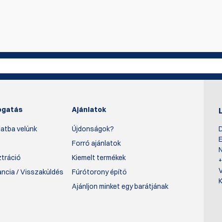
az első, aki ír értékelést
Írjon véle
ogatás
Ajánlatok
atba velünk
Újdonságok?
D
E
Forró ajánlatok
N
ztráció
Kiemelt termékek
rancia / Visszaküldés
Fúrótorony építő
K
Ajánljon minket egy barátjának