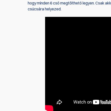
hogy minden 6 cső megtölthető legyen. Csak akko
csúcsára helyezed.