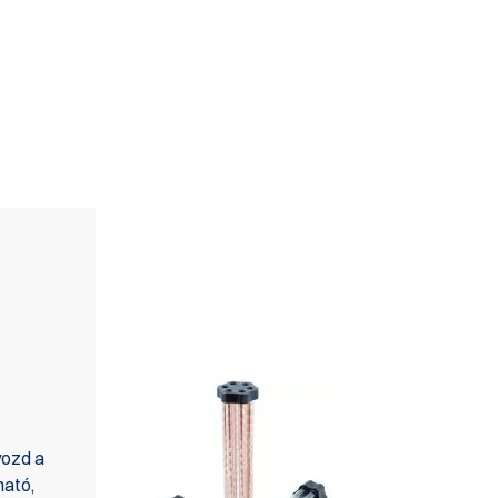
KÉSZLETBEN IS
KAPHATÓ
yozd a
ható,