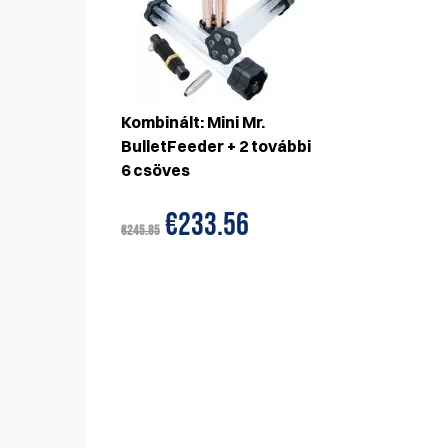
Kombinált: Mini Mr.
BulletFeeder + 2 további
6 csöves
€233.56
€245.85