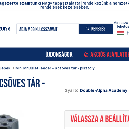
ágszerte szállítunk!
Nagy tapasztalattal rendelkezünk a nemzetk
rendelések kezelésében.
Válassza 
lehető
KERESÉS
EUR
€
ÚJDONSÁGOK
AKCIÓS AJÁNLATO
Gépek
Mini Mr.BulletFeeder - 6 csöves tár - pisztoly
csöves tár -
Gyártó
Double-Alpha Academy
VÁLASSZA A BEÁLLÍ