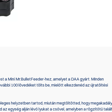
t a Mini Mr.BulletFeeder-hez, amelyet a DAA gyárt. Minden
ábbi 100 lövedéket tölts be, mielőtt elkezdenéd az újratöltési
őleges helyzetben tartod, miután megtöltötted, hogy megakadál
d az egység alján lévő lyukat a csővel, amelyben a rögzítőtű talál