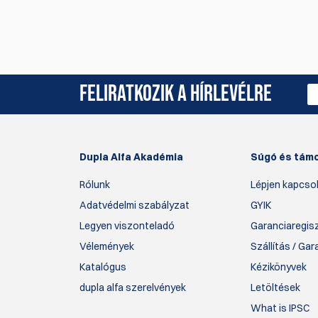
Jelenleg nincsenek termékértékelések. Legyél Te 
FELIRATKOZIK A HÍRLEVÉLRE
Dupla Alfa Akadémia
Súgó és tám
Rólunk
Lépjen kapcsol
Adatvédelmi szabályzat
GYIK
Legyen viszonteladó
Garanciaregis
Vélemények
Szállítás / Ga
Katalógus
Kézikönyvek
dupla alfa szerelvények
Letöltések
What is IPSC