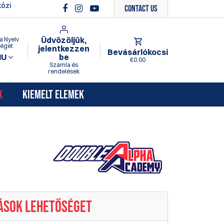
özi
Contact Us
Üdvözöljük,
a Nyelv
séget
jelentkezzen
Bevásárlókocsi
HU
be
€0.00
Számla és
rendelések
K
KIEMELT ELEMEK
TÁSOK LEHETŐSÉGET