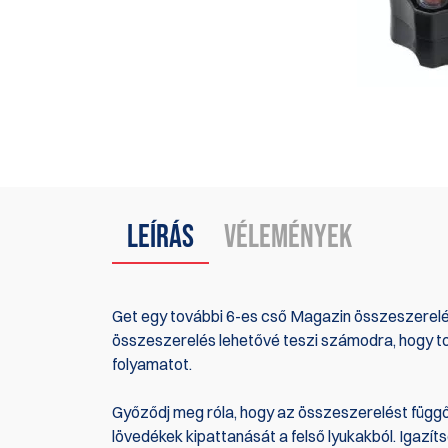
Leírás
Vélemények
Get egy további 6-es cső Magazin összeszerelés
összeszerelés lehetővé teszi számodra, hogy tov
folyamatot.
Győződj meg róla, hogy az összeszerelést függ
lövedékek kipattanását a felső lyukakból. Igazíts