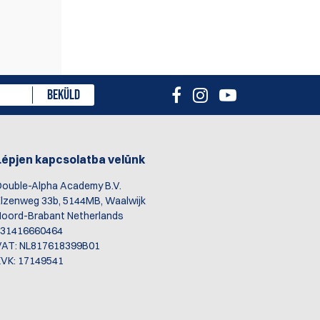
ményt
BEKÜLD
Lépjen kapcsolatba velünk
ouble-Alpha Academy B.V.
lzenweg 33b, 5144MB, Waalwijk
oord-Brabant Netherlands
+31416660464
VAT: NL817618399B01
VK: 17149541