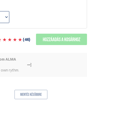
Hozzáadás a kosárhoz
(
46
)
rom ALMA
r own rythm.
Mentés későbbre