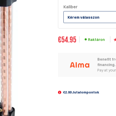
Kaliber
Kérem válasszon
€
54.95
Raktáron
Benefit f
financing.
Pay at you
€2.00 Jutalompontok