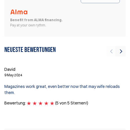
Benefit from ALMA financing.
Pay at your own rythm.
Neueste Bewertungen
David
Ri
9 May 2024
5 
Magazines work great, even better now that may wife reloads
To
them.
lo
Bewertung:
(5 von 5 Sternen!)
B