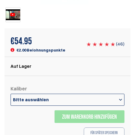
€
54.95
(
46
)
€2.00 Belohnungspunkte
Auf Lager
Kaliber
Bitte auswählen
ZUM WARENKORB HINZUFÜGEN
Für später speichern