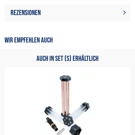
Rezensionen
Zur Zeit gibt es keine
Bewertung schreiben
Produktrezensionen. Sei der
WIR EMPFEHLEN AUCH
erste, der Bewertung schreiben
AUCH IN SET (S) ERHÄLTLICH