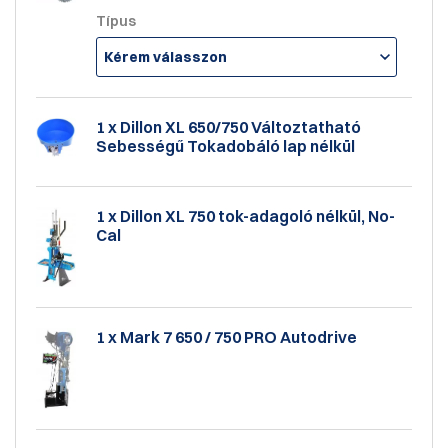
Típus
Kérem válasszon
1 x Dillon XL 650/750 Változtatható
Sebességű Tokadobáló lap nélkül
1 x Dillon XL 750 tok-adagoló nélkül, No-
Cal
1 x Mark 7 650 / 750 PRO Autodrive