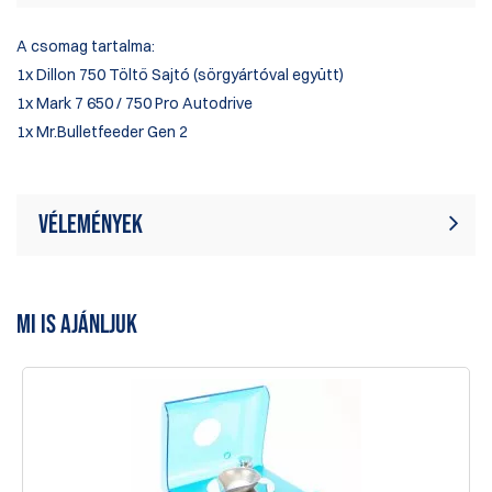
A csomag tartalma:
1x
Dillon 750 Töltő Sajtó
(sörgyártóval együtt)
1x
Mark 7 650 / 750 Pro Autodrive
1x
Mr.Bulletfeeder
Gen 2
Vélemények
Jelenleg nincsenek termékértékelések.
Írjon véleményt
Legyél Te az első, aki ír értékelést
MI IS AJÁNLJUK