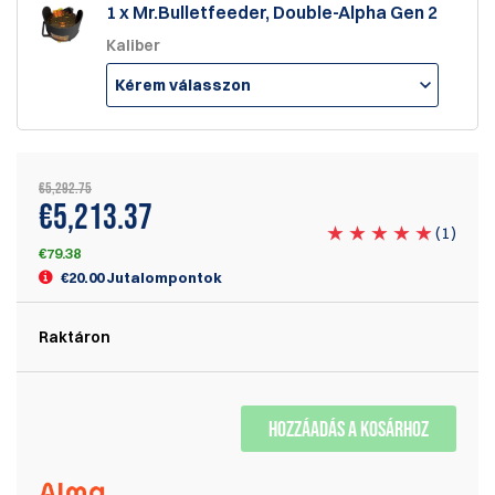
1 x Mr.Bulletfeeder, Double-Alpha Gen 2
Kaliber
Kérem válasszon
€5,292.75
€5,213.37
(
1
)
€79.38
€20.00 Jutalompontok
Raktáron
HOZZÁADÁS A KOSÁRHOZ