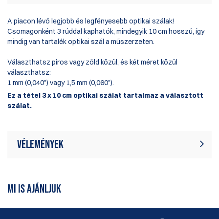
A piacon lévő legjobb és legfényesebb optikai szálak!
Csomagonként 3 rúddal kaphatók, mindegyik 10 cm hosszú, így
mindig van tartalék optikai szál a műszerzeten.
Választhatsz piros vagy zöld közül, és két méret közül
választhatsz:
1 mm (0,040") vagy 1,5 mm (0,060").
Ez a tétel 3 x 10 cm optikai szálat tartalmaz a választott
szálat.
Vélemények
Jelenleg nincsenek termékértékelések.
Írjon véleményt
Legyél Te az első, aki ír értékelést
MI IS AJÁNLJUK