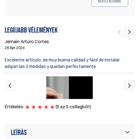
Mentés későbbre
Legújabb vélemények
Jemain Arturo Cortes
26 Apr 2024
Fr
Excelente artículo, de muy buena calidad y fácil de instalar,
18
adquiri las 2 medidas y quedan perfectamente
Pe
I 
Ér
Értékelés:
(5 az 5 csillagból!)
Leírás