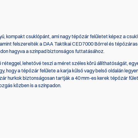
, kompakt csuklópánt, ami nagy tépőzár felületet képez a csukl
 amint felszerelték a
DAA Taktikai CED7000 Bőrrel
és tépőzáras f
adon hagyva a színpad biztonságos futtatásához.
réteggel, lehetővé teszi a méret széles körű állíthatóságát, e
 hogy a tépőzár felülete a karja külső vagy belső oldalán legyen
zár hurkok biztonságosan tartják a 40 mm-es kerek tépőzár füle
ozgás közben is a színpadon.
az első, aki ír értékelést
Írjon véle