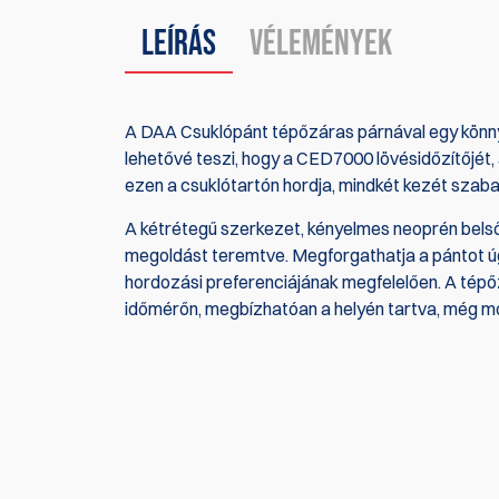
Leírás
Vélemények
A DAA Csuklópánt tépőzáras párnával egy könnyű
lehetővé teszi, hogy a
CED7000 lövésidőzítőjét
,
ezen a csuklótartón hordja, mindkét kezét szab
A kétrétegű szerkezet, kényelmes neoprén belső 
megoldást teremtve. Megforgathatja a pántot úgy,
hordozási preferenciájának megfelelően. A tépő
időmérőn, megbízhatóan a helyén tartva, még m
Jelenleg nincsenek termékértékelések. Legyél Te 