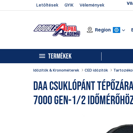
Vil
Letöltések
GYIK
Vélemények
Region
TERMÉKEK
Időzítők & Kronométerek
CED időzítők
Tartozéko
DAA Csuklópánt tépőzára
7000 GEN-1/2 Időmérőhö