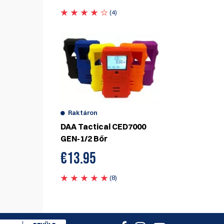
(4)
Raktáron
DAA Tactical CED7000
GEN-1/2 Bőr
€
13.95
(8)