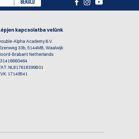
BEKÜLD
Lépjen kapcsolatba velünk
ouble-Alpha Academy B.V.
lzenweg 33b, 5144MB, Waalwijk
oord-Brabant Netherlands
+31416660464
VAT: NL817618399B01
VK: 17149541