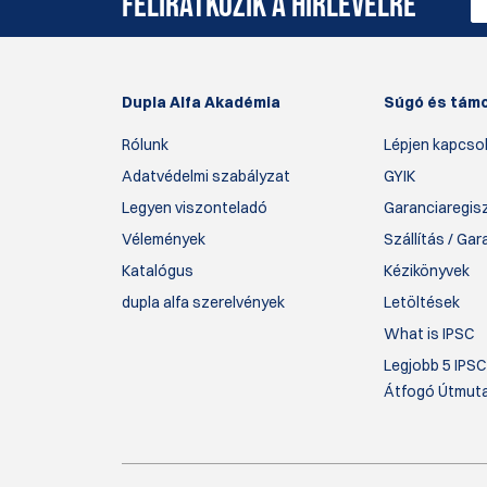
FELIRATKOZIK A HÍRLEVÉLRE
Dupla Alfa Akadémia
Súgó és tám
Rólunk
Lépjen kapcsol
Adatvédelmi szabályzat
GYIK
Legyen viszonteladó
Garanciaregis
Vélemények
Szállítás / Ga
Katalógus
Kézikönyvek
dupla alfa szerelvények
Letöltések
What is IPSC
Legjobb 5 IPSC
Átfogó Útmut