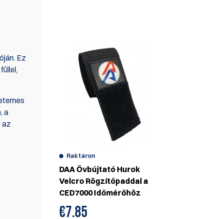
MI IS AJÁNLJUK
óján. Ez
üllel,
gyetemes
, a
t az
Raktáron
DAA Övbújtató Hurok
ményt
Velcro Rögzítőpaddal a
CED7000 Időmérőhöz
€
7.85