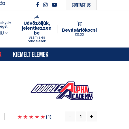
özi
Contact Us
Üdvözöljük,
a Nyelv
séget
jelentkezzen
Bevásárlókocsi
HU
be
€0.00
Számla és
rendelések
K
KIEMELT ELEMEK
z
(
1
)