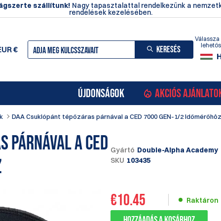
ágszerte szállítunk!
Nagy tapasztalattal rendelkezünk a nemzetk
rendelések kezelésében.
Válassza 
lehető
KERESÉS
EUR
€
ÚJDONSÁGOK
AKCIÓS AJÁNLATO
k
DAA Csuklópánt tépőzáras párnával a CED 7000 GEN-1/2 Időmérőhö
s párnával a CED
Gyártó
Double-Alpha Academy
z
SKU
103435
€
10.45
Raktáron
Hozzáadás a kosárhoz