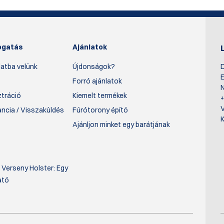
ogatás
Ajánlatok
atba velünk
Újdonságok?
D
E
Forró ajánlatok
N
ztráció
Kiemelt termékek
rancia / Visszaküldés
Fúrótorony építő
K
Ajánljon minket egy barátjának
 Verseny Holster: Egy
ató