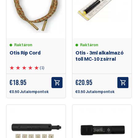
Raktáron
Raktáron
Otis Rip Cord
Otis - 3ml alkalmazó
toll MC-10 zsírral
(1)
€
18.95
€
20.95
€0.50 Jutalompontok
€0.50 Jutalompontok