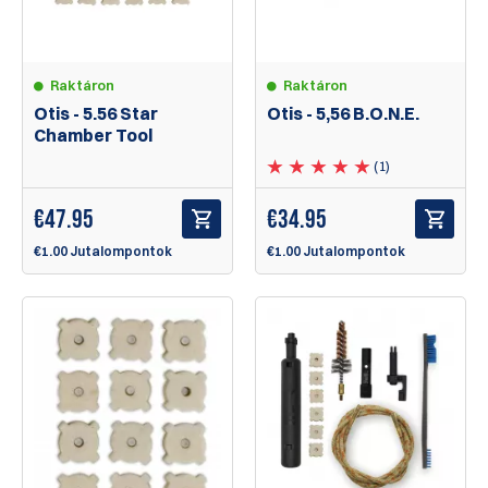
Raktáron
Raktáron
Otis - 5.56 Star
Otis - 5,56 B.O.N.E.
Chamber Tool
(1)
€
47.95
€
34.95
€1.00 Jutalompontok
€1.00 Jutalompontok