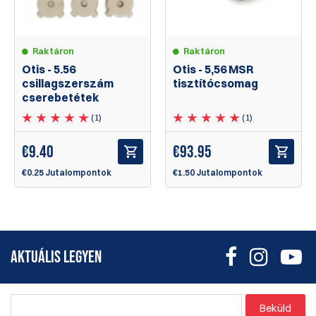
Raktáron
Raktáron
Otis - 5.56
Otis - 5,56 MSR
csillagszerszám
tisztítócsomag
cserebetétek
(1)
(1)
€
9.40
€
93.95
€0.25 Jutalompontok
€1.50 Jutalompontok
AKTUÁLIS LEGYEN
Beküld