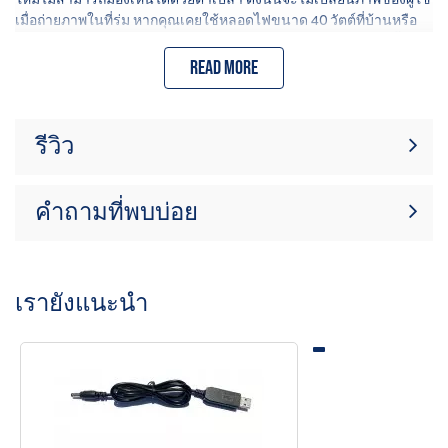
เมื่อถ่ายภาพในที่ร่ม หากคุณเคยใช้หลอดไฟขนาด 40 วัตต์ที่บ้านหรือ
ในโรงรถของคุณมาก่อน คุณจะทราบดีว่าหลอดไฟแบบไส้หลอดนั้นไม่
ทนทานต่อการใช้งานหนัก และมักจะ "แตก" ในเวลาที่ไม่เหมาะ การ
Read more
ออกแบบโซลิดสเตตของชุดหน้าจออินฟราเรด CED ทำให้สามารถติด
ตั้งและถอดออกจากพื้นที่ได้ตามปกติ คุณจะไม่ต้องมองหาหลอดไฟตู้เย็น
ที่มีรูปร่างแปลกๆ อีกต่อไป!
รีวิว
ขณะนี้ไม่มีบทวิจารณ์สินค้า เป็นคนแรกที่
คำถามที่พบบ่อย
เขียนรีวิว
เขียนรีวิว
เรายังแนะนำ