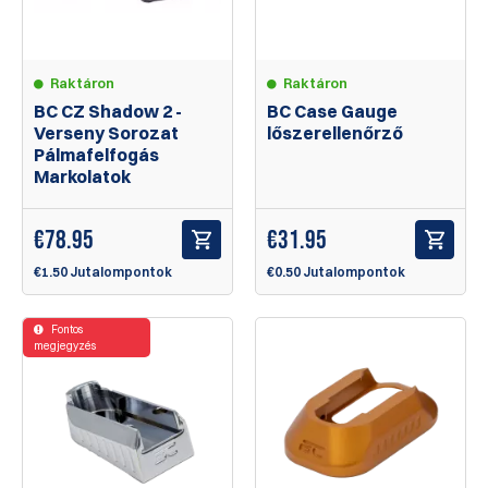
Raktáron
Raktáron
BC CZ Shadow 2 -
BC Case Gauge
Verseny Sorozat
lőszerellenőrző
Pálmafelfogás
Markolatok
€
78.95
€
31.95
€1.50 Jutalompontok
€0.50 Jutalompontok
Fontos
megjegyzés