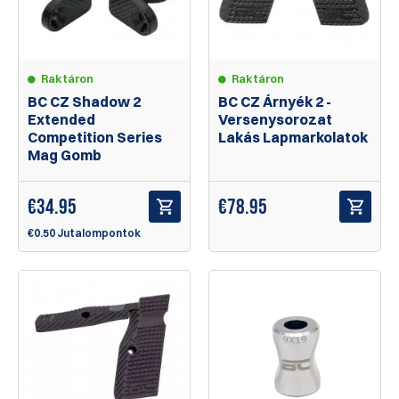
Raktáron
Raktáron
BC CZ Shadow 2
BC CZ Árnyék 2 -
Extended
Versenysorozat
Competition Series
Lakás Lapmarkolatok
Mag Gomb
€
34.95
€
78.95
€0.50 Jutalompontok