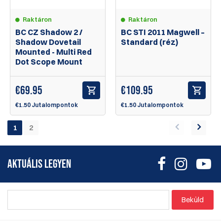
Raktáron
Raktáron
BC CZ Shadow 2 /
BC STI 2011 Magwell –
Shadow Dovetail
Standard (réz)
Mounted - Multi Red
Dot Scope Mount
€
69.95
€
109.95
€1.50 Jutalompontok
€1.50 Jutalompontok
1
2
AKTUÁLIS LEGYEN
Beküld