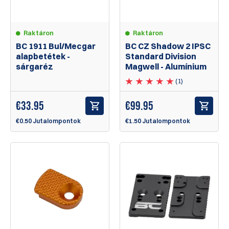
Raktáron
Raktáron
BC 1911 Bul/Mecgar
BC CZ Shadow 2 IPSC
alapbetétek -
Standard Division
sárgaréz
Magwell - Alumínium
(1)
€
33.95
€
99.95
€0.50 Jutalompontok
€1.50 Jutalompontok