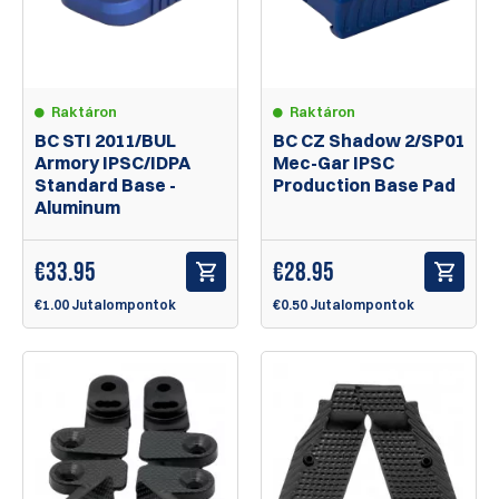
Raktáron
Raktáron
BC STI 2011/BUL
BC CZ Shadow 2/SP01
Armory IPSC/IDPA
Mec-Gar IPSC
Standard Base -
Production Base Pad
Aluminum
€
33.95
€
28.95
€1.00 Jutalompontok
€0.50 Jutalompontok