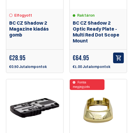
Elfogyott
Raktáron
BC CZ Shadow 2
BC CZ Shadow 2
Magazine kiadás
Optic Ready Plate -
gomb
Multi Red Dot Scope
Mount
€
28.95
€
64.95
€0.50 Jutalompontok
€1.00 Jutalompontok
Fontos
megjegyzés