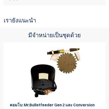
แยกออกจากด้านบนของหัวหยิบได้ง่าย ด้ายในจับก้านสปริงได้แน่น
หนา ป้องกันโอกาสในการหลุดออกระหว่างการทำงาน และอนุญาตให้
ขณะนี้ไม่มีบทวิจารณ์สินค้า เป็นคนแรกที่
เขียนรีวิว
เปลี่ยนจากหัวหยิบหนึ่งไปอีกหัวหยิบหนึ่งได้อย่างรวดเร็ว
เขียนรีวิว
เรายังแนะนำ
โปรดทราบ: กระสุนปืนพกทั้งหมดใช้ท่อไกด์, สปริงนำและฝาปิดสปริง
เดียวกัน ดังนั้นชุดประกอบนี้จึงไม่รวมอยู่ในชุดแปลงเนื่องจากคุณไม่
มีจำหน่ายเป็นชุดด้วย
จำเป็นต้องใช้ชุดที่สองเมื่อเปลี่ยนกระสุนปืนพก
กระสุนปืนไรเฟิลยังใช้ชุดท่อไกด์เดียวกัน ดังนั้นเมื่อเปลี่ยนจาก 223
เป็น 308 ชุดท่อไกด์เดียวกันก็จะถูกใช้
ทรัมเป็ตผงที่ขยายมีให้เฉพาะสำหรับเครื่องรีโหลด Dillon เท่านั้น (
ไม่
รวมทรัมเป็ตผงที่ขยายสำหรับกระสุนปืนไรเฟิล
) ไม่สามารถใช้ได้กับ
ยี่ห้ออื่น เพื่อใช้กับเครื่องพิมพ์ LnL คุณจะต้องซื้อทรัมเป็ตผงที่ขยายของ
พวกเขาแยกต่างหาก.
คอมโบ: Mr.Bulletfeeder Gen 2 และ Conversion