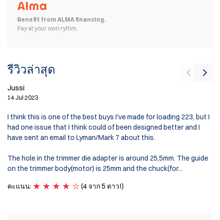
Benefit from ALMA financing.
Pay at your own rythm.
รีวิวล่าสุด
Jussi
14 Jul 2023
Br
I think this is one of the best buys I've made for loading 223, but I
1 
had one issue that I think could of been designed better and I
have sent an email to Lyman/Mark 7 about this.
Wo
The hole in the trimmer die adapter is around 25,5mm. The guide
ค
on the trimmer body(motor) is 25mm and the chuck(for...
คะแนน:
(4 จาก 5 ดาว!)