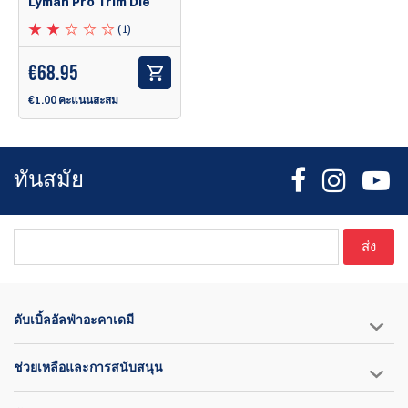
Lyman Pro Trim Die
หมายเหตุ: ไม่รวมขาตั้งโต๊ะ แท่นกดแบบขั้นตอนเดียว และท่อดูดสูญ
(1)
ญากาศ
โปรดทราบ: เป็นเรื่องปกติที่ตัวเครื่องตัดแต่งจะร้อนขึ้นเมื่อใช้งานเป็น
€
68.95
เวลานาน ช่วงการทำงานอยู่ที่มากกว่า 200 องศาฟาเรนไฮต์ (มากกว่า
€1.00 คะแนนสะสม
90 องศาเซลเซียส)
ทันสมัย
ส่ง
ดับเบิ้ลอัลฟ่าอะคาเดมี
ช่วยเหลือและการสนับสนุน