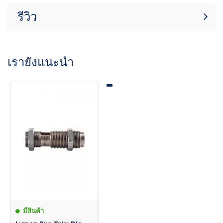
รีวิว
ขณะนี้ไม่มีบทวิจารณ์สินค้า เป็นคนแรกที่
เขียนรีวิว
เขียนรีวิว
เรายังแนะนำ
ต้องใช้ Trim Die ที่เหมาะสมจึงจะใช้งานได้
•
เครื่องตัดหญ้าแบบติดแท่นกดไฟฟ้า
•
การออกแบบมอเตอร์ที่เพรียวบางใช้พื้นที่น้อยมาก
•
1-1/2” ท่อร่วมสูญญากาศสำหรับดูดเศษโลหะออก
•
มอเตอร์ DC แบบปรับความเร็วได้ระดับอุตสาหกรรมอันทรงพลัง
•
เครื่องตัดคาร์ไบด์แบบเปลี่ยนได้
•
ใช้แม่พิมพ์ตัดแต่งมาตรฐาน
มีสินค้า
•
แม่พิมพ์ตัดแต่งและแบบปลอกหุ้ม 300 Blackout จากทองเหลือง .223
ในจังหวะเดียว!