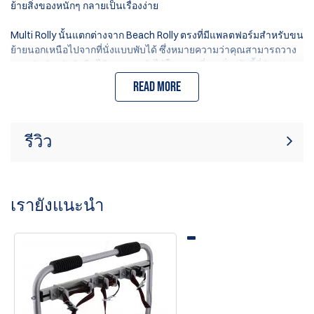
ย้ายสิ่งของหนักๆ กลายเป็นเรื่องง่าย
Multi Rolly นั้นแตกต่างจาก Beach Rolly ตรงที่มีแพลตฟอร์มสำหรับขน
ย้ายนอกเหนือไปจากที่นั่งแบบพับได้ ซึ่งหมายความว่าคุณสามารถวาง
กระเป๋าสำหรับยิงปืนไว้สูงและแห้งได้ในขณะที่คุณนั่ง เก้าอี้ที่จำหน่าย
โดย Multi Rolly นั้นสูงกว่า จึงทำให้ใช้งานสะดวกสบายกว่า โดยเฉพาะ
Read more
อย่างยิ่งเมื่อสวมชุดเกราะ
โครงสร้างและวัสดุคุณภาพสูง ผลิตในประเทศเยอรมนีโดย Eckla
รีวิว
สามารถเพิ่มแถบยึด Eckla Multi-Holding เป็นอุปกรณ์เสริมได้ (ซื้อแยก
ต่างหาก) เหมาะสำหรับรองรับปืนไรเฟิลหรือปืนลูกซองสำหรับใช้กับปืน
ขณะนี้ไม่มีบทวิจารณ์สินค้า เป็นคนแรกที่
3 กระบอก
เขียนรีวิว
เขียนรีวิว
เรายังแนะนำ