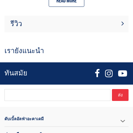
Read more
ฉนวนกันความร้อนที่มีความหนาปานกลางช่วยให้ความอบอุ่น
โดยไม่ทำให้ดูเทอะทะ
ช่องเว้าที่แขนกว้างและลึกช่วยให้สวมใส่สบายเมื่ออยู่ในท่ายิง
รีวิว
ปืนแบบยืดแขนและจับปืนได้สองมือ
แผงด้านข้างแบบยืดหยุ่นกว้างช่วยให้สวมใส่ได้พอดีตัวช่วงกลาง
ลำตัว ป้องกันการรบกวนขณะดึงปืนหรือบรรจุกระสุนใหม่
ขณะนี้ไม่มีบทวิจารณ์สินค้า เป็นคนแรกที่
สายรัดแบบยืดหยุ่น Velcro กว้าง 4 เส้น ให้คุณติดเสื้อกั๊กเข้ากับ
เขียนรีวิว
เขียนรีวิว
เข็มขัดด้านในเพื่อไม่ให้เลื่อนขึ้น
เรายังแนะนำ
ตัดให้สั้นลงเพื่อให้จบลงเหนือเข็มขัดของคุณเล็กน้อย จึงหลีก
เลี่ยงการรบกวนอุปกรณ์ยิงปืนของคุณ
กระเป๋าหน้า 2 ช่องและกระเป๋าหน้าอกแบบมีซิป 2 ช่อง ให้พื้นที่
ทันสมัย
เก็บของมากมาย
3 สายรัดแนวนอนด้านหน้าสร้างจุดเชื่อมต่อสำหรับแขวนเครื่อง
จับเวลา วิทยุ หรืออุปกรณ์ขนาดเล็กอื่นๆ
หมวกกันฝนพับเป็นคอปก
ส่ง
ที่ใส่บัตร/ชื่อโปร่งใสที่หน้าอกด้านหน้า และแถบติดแผ่นเวลโคร
โลโก้ SHOTAC และ DAA เคลือบยางที่หน้าอกและด้านหลังคอ
โลโก้ SHOTAC และ DAA เคลือบยางที่หน้าอกและด้านหลังคอ
ดับเบิ้ลอัลฟ่าอะคาเดมี
ข้อมูลขนาด:
เสื้อผ้าชิ้นนี้ได้รับการออกแบบให้พอดีตัว เหมาะสำหรับมือปืนที่มีหุ่น