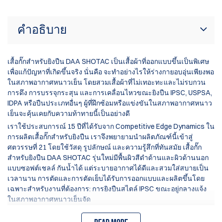
คำอธิบาย
เสื้อกั๊กสำหรับยิงปืน DAA SHOTAC เป็นเสื้อผ้าที่ออกแบบขึ้นเป็นพิเศษ
เพื่อแก้ปัญหาที่เกิดขึ้นจริง นั่นคือ จะทำอย่างไรให้ร่างกายอบอุ่นเพียงพอ
ในสภาพอากาศหนาวเย็น โดยสวมเสื้อผ้าที่ไม่เทอะทะและไม่รบกวน
การดึง การบรรจุกระสุน และการเคลื่อนไหวขณะยิงปืน IPSC, USPSA,
IDPA หรือปืนประเภทอื่นๆ ผู้ที่ฝึกซ้อมหรือแข่งขันในสภาพอากาศหนาว
เย็นจะคุ้นเคยกับความท้าทายนี้เป็นอย่างดี
เราใช้ประสบการณ์ 15 ปีที่ได้รับจาก Competitive Edge Dynamics ใน
การผลิตเสื้อกั๊กสำหรับยิงปืน เราจึงพยายามนำผลิตภัณฑ์นี้เข้าสู่
ศตวรรษที่ 21 โดยใช้วัสดุ รูปลักษณ์ และความรู้สึกที่ทันสมัย เสื้อกั๊ก
สำหรับยิงปืน DAA SHOTAC รุ่นใหม่มีพื้นผิวสีดำด้านและผิวด้านนอก
แบบซอฟต์เชลล์ กันน้ำได้ แต่ระบายอากาศได้ดีและสวมใส่สบายเป็น
เวลานาน การตัดและการตัดเย็บได้รับการออกแบบและผลิตขึ้นโดย
เฉพาะสำหรับงานที่ต้องการ: การยิงปืนสไตล์ IPSC ขณะอยู่กลางแจ้ง
ในสภาพอากาศหนาวเย็นจัด
คุณสมบัติของเสื้อกั๊กยิงปืน DAA ได้แก่: