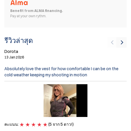
Benefit from ALMA financing.
Pay at your own rythm.
รีวิวล่าสุด
Dorota
13 Jan 2026
P
Absolutely love the vest for how comfortable I can be on the
13
cold weather keeping my shooting in motion
Re
yo
su
ap
ค
คะแนน:
(5 จาก 5 ดาว!)