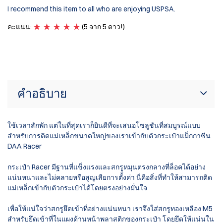
Ab
I recommend this item to all who are enjoying USPSA.
or
Gr
คะแนน:
(5 จาก 5 ดาว!)
ค
คำอธิบาย
ใช้เวลาสักพัก แต่ในที่สุดเราก็ยินดีที่จะเสนอโซลูชันที่สมบูรณ์แบบ
สำหรับการติดแม่เหล็กขนาดใหญ่ของเราเข้ากับตัวกระเป๋าแม็กกาซีน
DAA Racer
กระเป๋า Racer มีฐานที่แข็งแรงและสกรูหมุนตรงกลางที่ล็อคได้อย่าง
แน่นหนาและไม่คลายหรือสูญเสียการตั้งค่า นี่คือสิ่งที่ทำให้สามารถติด
แม่เหล็กเข้ากับตัวกระเป๋าได้โดยตรงอย่างมั่นใจ
เพื่อให้แน่ใจว่าสกรูยึดเข้าที่อย่างแน่นหนา เราจึงใส่สกรูทองเหลือง M5
สำหรับยึดเข้าที่ในแผงด้านหน้าพลาสติกของกระเป๋า โดยยึดให้แน่นใน