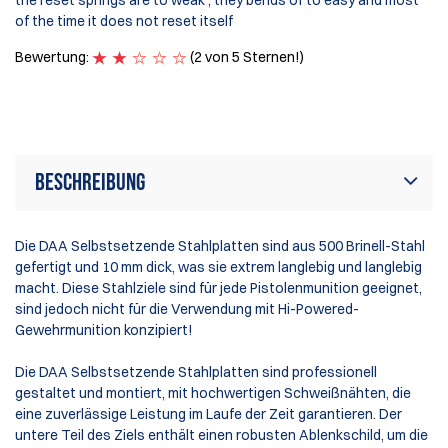
the reset springs are to weak , they bends of to easy and most
pu
of the time it does not reset itself
co
Un
Bewertung:
(2 von 5 Sternen!)
pa
B
Beschreibung
Die DAA Selbstsetzende Stahlplatten sind aus 500 Brinell-Stahl
gefertigt und 10 mm dick, was sie extrem langlebig und langlebig
macht. Diese Stahlziele sind für jede Pistolenmunition geeignet,
sind jedoch nicht für die Verwendung mit Hi-Powered-
Gewehrmunition konzipiert!
Die DAA Selbstsetzende Stahlplatten sind professionell
gestaltet und montiert, mit hochwertigen Schweißnähten, die
eine zuverlässige Leistung im Laufe der Zeit garantieren. Der
untere Teil des Ziels enthält einen robusten Ablenkschild, um die