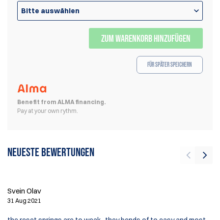
Bitte auswählen
ZUM WARENKORB HINZUFÜGEN
Für später speichern
Benefit from ALMA financing.
Pay at your own rythm.
Neueste Bewertungen
J
21
Svein Olav
Bo
31 Aug 2021
tr