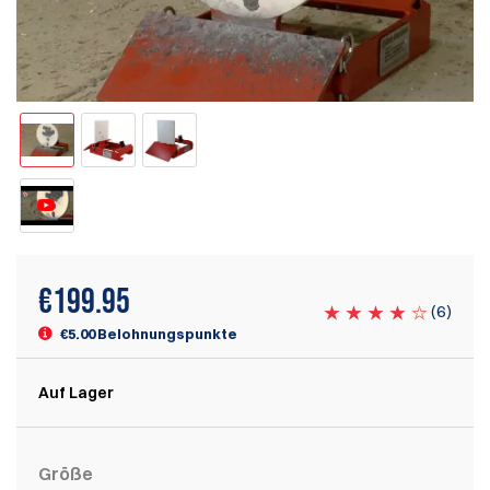
€
199.95
(
6
)
€5.00 Belohnungspunkte
Auf Lager
Größe