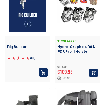
Auf Lager
Rig Builder
Hydro-Graphics DAA
PDR Pro II Holster
(60)
€115.90
€109.95
€5.95