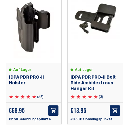
Auf Lager
Auf Lager
IDPA PDR PRO-II
IDPA PDR PRO-II Belt
Holster
Ride Ambidextrous
Hanger Kit
(28)
(3)
€
68.95
€
13.95
€2.50 Belohnungspunkte
€0.50 Belohnungspunkte