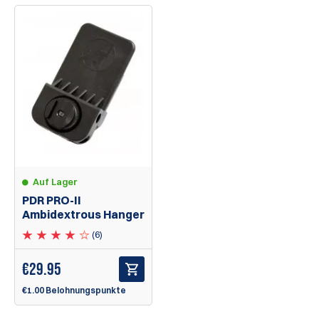
Auf Lager
PDR PRO-II
Ambidextrous Hanger
(6)
€
29.95
€1.00 Belohnungspunkte