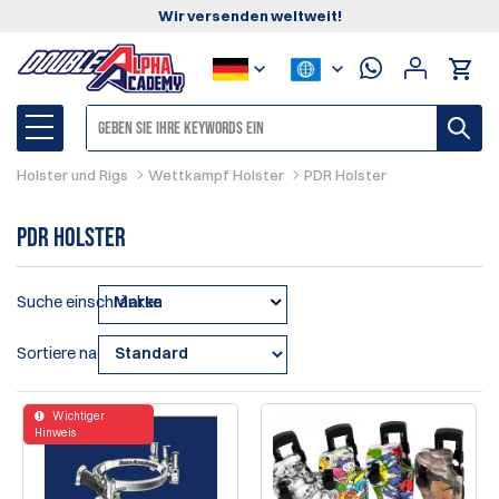
Wir versenden weltweit!
Holster und Rigs
Wettkampf Holster
PDR Holster
PDR Holster
Suche einschränken
Marke
Sortiere nach
Wichtiger
Hinweis