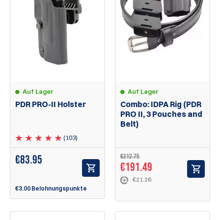
Auf Lager
Auf Lager
PDR PRO-II Holster
Combo: IDPA Rig (PDR
PRO II, 3 Pouches and
Belt)
(103)
€212.75
€
83.95
€191.49
€21.26
€3.00 Belohnungspunkte