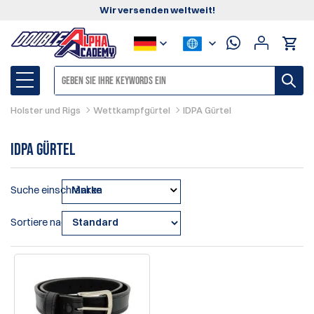
Wir versenden weltweit!
Holster und Rigs
Wettkampfgürtel
IDPA Gürtel
IDPA Gürtel
Suche einschränken
Marke
Sortiere nach