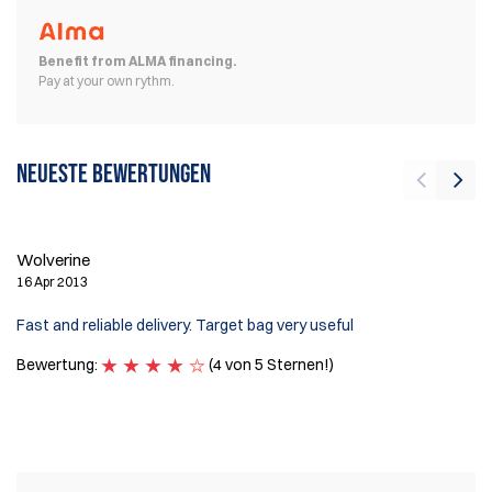
Benefit from ALMA financing.
Pay at your own rythm.
Neueste Bewertungen
La
13
Wolverine
En
16 Apr 2013
Pr
Fast and reliable delivery. Target bag very useful
si
Le
Bewertung:
(4 von 5 Sternen!)
On
B