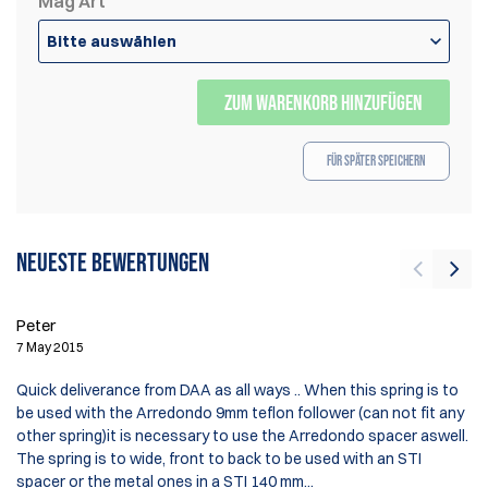
Mag Art
Bitte auswählen
ZUM WARENKORB HINZUFÜGEN
Für später speichern
Neueste Bewertungen
Peter
7 May 2015
T
Quick deliverance from DAA as all ways .. When this spring is to
24
be used with the Arredondo 9mm teflon follower (can not fit any
other spring)it is necessary to use the Arredondo spacer aswell.
Th
The spring is to wide, front to back to be used with an STI
B
spacer or the metal ones in a STI 140 mm...