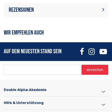
Rezensionen
Zur Zeit gibt es keine
Bewertung schreiben
Produktrezensionen. Sei der
WIR EMPFEHLEN AUCH
erste, der Bewertung schreiben
AUF DEM NEUESTEN STAND SEIN
einreichen
Double-Alpha-Akademie
Hilfe & Unterstützung