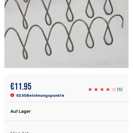
€
11.95
(
5
)
€0.50 Belohnungspunkte
Auf Lager