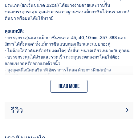
ประเภท (ยกเว้นขนาด .22cal) ได้อย่างง่ายดายและราบรื่น
ขณะบรรจุกระสุน คุณสามารถวางฐานของแม็กกาซีนไว้บนร่างกาย/
ต้นขา หรือบนโต๊ะได้หากมี
คุณสมบัติ:
- บรรจุกระสุนและแม็กกาซีนขนาด .45, .40, 10mm, .357, 38S และ
9mm ได้ทั้งหมด* ทั้งแม็กกาซีนแบบกองเดียวและแบบกองคู่
- ไม่ต้องใส่ตัวคั่นหรือปรับแต่งใดๆ ทั้งสิ้น! ขนาดเดียวเหมาะกับทุกคน
- บรรจุกระสุนได้ง่ายและรวดเร็ว กระสุนจะตกลงมาโดยไม่ต้อง
ออกแรงกดหรือออกแรงด้วยนิ้ว
- สูงสุดหนึ่งนัดต่อวินาที อัตราการโหลด ด้วยการฝึกฝนบ้าง
- พอดีมือและกระเป๋า มีน้ำหนักเพียง 66 กรัม (2.3 ออนซ์)
- ทนทานสูง - ผลิตจากโพลีเมอร์เสริมแรงคุณภาพดีที่สุด
Read more
- ไม่ต้องออกแรงหรือเจ็บปวดอีกต่อไปเมื่อโหลดแม็กกาซีน!
- บรรจุกระสุนได้หลายร้อยนัดอย่างง่ายดาย
- เครื่องบรรจุกระสุนเพียงเครื่องเดียวใส่ได้ทั้งหมด!
รีวิว
ขณะนี้ไม่มีบทวิจารณ์สินค้า เป็นคนแรกที่
เขียนรีวิว
เขียนรีวิว