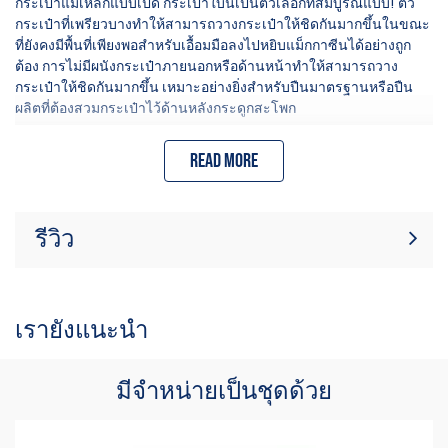
กระเป๋าแม่เหล็กแบบเปิด กระเป๋าใบนี้เป็นตัวเลือกที่สมบูรณ์แบบ! ตัว
กระเป๋าที่เพรียวบางทำให้สามารถวางกระเป๋าให้ชิดกันมากขึ้นในขณะ
ที่ยังคงมีพื้นที่เพียงพอสำหรับเอื้อมมือลงไปหยิบแม็กกาซีนได้อย่างถูก
ต้อง การไม่มีผนังกระเป๋าภายนอกหรือด้านหน้าทำให้สามารถวาง
กระเป๋าให้ชิดกันมากขึ้น เหมาะอย่างยิ่งสำหรับปืนมาตรฐานหรือปืน
ผลิตที่ต้องสวมกระเป๋าไว้ด้านหลังกระดูกสะโพก
กระเป๋าใบนี้ติดอยู่กับที่แขวนเข็มขัดรุ่นใหม่ของเรา ซึ่งล็อกเข้ากับ
Read more
เข็มขัดขนาด 1.5 นิ้วได้อย่างแน่นหนา โดยหนีบลงเพื่อยึดให้แน่นแม้กับ
เข็มขัดที่บางกว่า กระเป๋าสามารถหมุนรอบสกรูตรงกลาง (ตรงกลาง
ของแม่เหล็กด้านล่าง) เพื่อให้ได้มุมกระเป๋าตามที่ออกแบบไว้ จุดยึดนอก
กึ่งกลางบนไม้แขวนเสื้อช่วยให้เลือกความสูงได้ 2 ระดับ ตัวกระเป๋า
รีวิว
ผลิตจากเดลรินเนื้อแข็ง จึงแข็งแรงทนทาน มีจำหน่ายเฉพาะสีดำ
เท่านั้น
ขณะนี้ไม่มีบทวิจารณ์สินค้า เป็นคนแรกที่
เขียนรีวิว
เขียนรีวิว
มีจำหน่ายสำหรับผู้ใช้ที่ถนัดมือขวาเท่านั้น
เรายังแนะนำ
มีจำหน่ายเป็นชุดด้วย