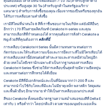
คุณต้องเผื่อเวลาล่วงหน้าเพิ่มเติมอีก 7-10 วัน (สำหรับลูกค้าต่าง
ประเทศ) หรือสูงสุด 30 วัน (สำหรับลูกค้าในสหรัฐอเมริกา/
แคนาดา) สำหรับการสั่งซื้อของคุณ เนื่องจากซองปืนหรือซองทุกอัน
ได้รับการเคลือบตามคำสั่งซื้อ
เรามีสีใหม่ที่น่าสนใจ 8 สีที่เราชื่นชอบภายในบริษัท แต่ยังมีสีอื่นๆ
อีกกว่า 170 สีในสายผลิตภัณฑ์ Cerakote H-series และคุณ
สามารถเลือกสีที่กำหนดเองได้ หากคุณต้องการสั่งทำ Cerakote a
Rig ด้วยสีที่คุณต้องการ
คลิกที่นี่
การเคลือบ Cerakote H Series นั้นมีความทนทาน ทนต่อการ
กัดกร่อน และให้ระดับความแข็งและการยึดเกาะที่ไม่มีใครเทียบได้
สารเคลือบเหล่านี้ยังทนต่อตัวทำละลายและสารเคมีส่วนใหญ่อีก
ด้วย เทคโนโลยีเซรามิกเฉพาะตัวเป็นรากฐานของสารเคลือบ
Cerakote H Series ซึ่งช่วยให้สารเคลือบขั้นสุดท้ายมีความยืดหยุ่น
และทนทานต่อการสึกหรอได้ดีเยี่ยม
Cerakote มีสีที่มีเอกลักษณ์และเป็นที่นิยมมากกว่า 200 สี และ
สามารถนำไปใช้กับโลหะที่มีและไม่มีธาตุเหล็ก พลาสติก วัสดุผสม
และพื้นผิวอื่นๆ อีกมากมาย ทำให้เป็นสารเคลือบอเนกประสงค์
สีของ Cerakote ทั้งหมดมีมาตรฐานความสม่ำเสมอของสีที่ Delta E
เท่ากับ 1 หรือต่ำกว่า โดยปกติแล้ว ดวงตาของมนุษย์จะมองเห็น