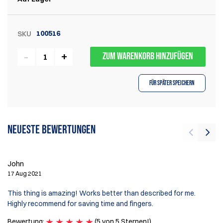
100516
SKU
ZUM WARENKORB HINZUFÜGEN
Für später speichern
Neueste Bewertungen
Al
19
John
17 Aug 2021
Ou
ce
This thing is amazing! Works better than described for me.
go
Highly recommend for saving time and fingers.
th
ot
Bewertung:
(5 von 5 Sternen!)