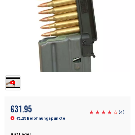
€
31.95
(
4
)
€1.25 Belohnungspunkte
Auf Lager