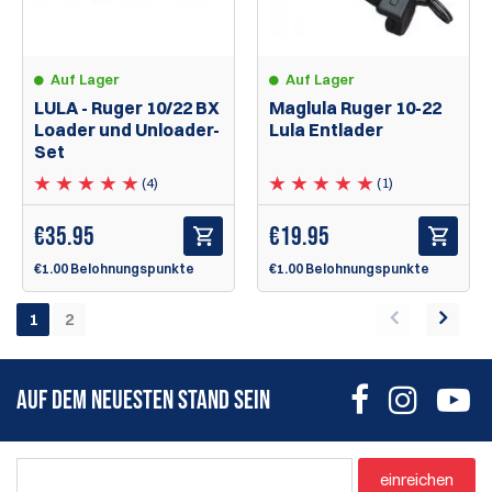
Auf Lager
Auf Lager
LULA - Ruger 10/22 BX
Maglula Ruger 10-22
Loader und Unloader-
Lula Entlader
Set
(4)
(1)
€
35.95
€
19.95
€1.00 Belohnungspunkte
€1.00 Belohnungspunkte
1
2
AUF DEM NEUESTEN STAND SEIN
einreichen