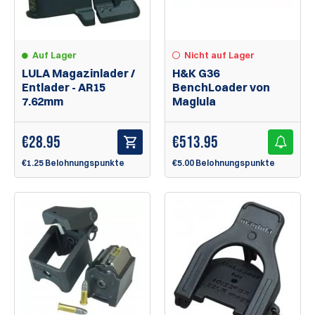
Nicht auf Lager
Auf Lager
H&K G36
LULA Magazinlader /
BenchLoader von
Entlader - AR15
Maglula
7.62mm
€
513.95
€
28.95
€5.00 Belohnungspunkte
€1.25 Belohnungspunkte