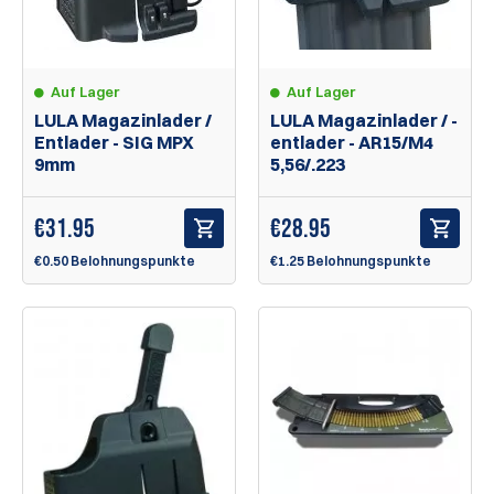
Auf Lager
Auf Lager
LULA Magazinlader /
LULA Magazinlader / -
Entlader - SIG MPX
entlader - AR15/M4
9mm
5,56/.223
€
31.95
€
28.95
€0.50 Belohnungspunkte
€1.25 Belohnungspunkte