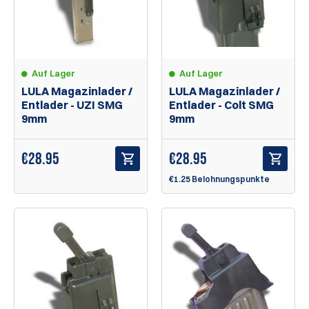
Auf Lager
Auf Lager
LULA Magazinlader /
LULA Magazinlader /
Entlader - UZI SMG
Entlader - Colt SMG
9mm
9mm
€
28.95
€
28.95
€1.25 Belohnungspunkte