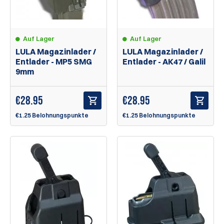
Auf Lager
Auf Lager
LULA Magazinlader /
LULA Magazinlader /
Entlader - AK47 / Galil
Entlader - MP5 SMG
9mm
€
28.95
€
28.95
€1.25 Belohnungspunkte
€1.25 Belohnungspunkte