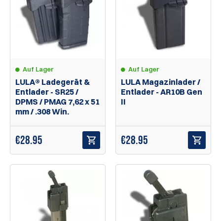
Auf Lager
Auf Lager
LULA® Ladegerät &
LULA Magazinlader /
Entlader - SR25 /
Entlader - AR10B Gen
DPMS / PMAG 7,62 x 51
II
mm / .308 Win.
€
28.95
€
28.95