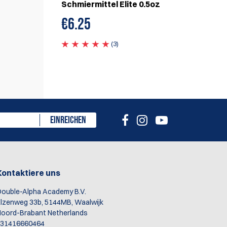
Schmiermittel Elite 0.5oz
€
6.25
(3)
eiben
EINREICHEN
Kontaktiere uns
ouble-Alpha Academy B.V.
lzenweg 33b, 5144MB, Waalwijk
oord-Brabant Netherlands
+31416660464