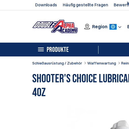
Downloads
Häufig gestellte Fragen
Bewert
Region
PRODUKTE
Schießausrüstung / Zubehör
Waffenwartung
Rein
Shooter's Choice Lubrican
4oz