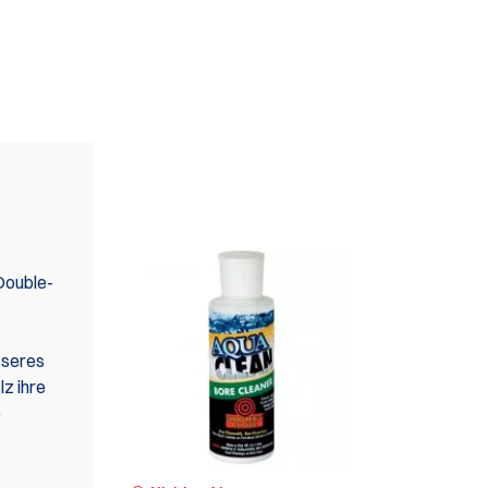
WIR EMPFEHLEN AUCH
 Double-
sseres
z ihre
e