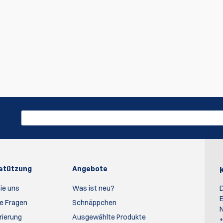
der erste, der Bewertung schreiben
Bewertung schr
rstützung
Angebote
ie uns
Was ist neu?
D
E
te Fragen
Schnäppchen
N
rierung
Ausgewählte Produkte