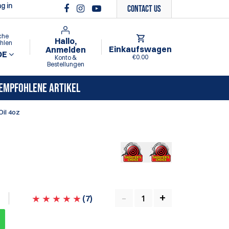
g in
Contact Us
che
Hallo,
hlen
Einkaufswagen
Anmelden
DE
€0.00
Konto &
Bestellungen
EMPFOHLENE ARTIKEL
Oil 4oz
(
7
)