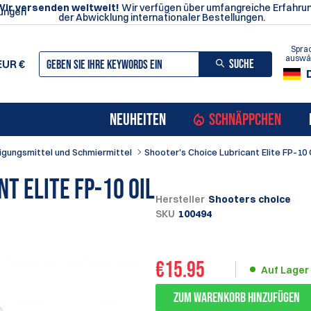
Wir versenden weltweit!
Wir verfügen über umfangreiche Erfahrun
ungen
der Abwicklung internationaler Bestellungen.
Spra
auswä
SUCHE
EUR
€
NEUHEITEN
SCHNÄPPCHEN
igungsmittel und Schmiermittel
Shooter's Choice Lubricant Elite FP-10 
t Elite FP-10 Oil
Hersteller
Shooters choice
SKU
100494
€
15.95
Auf Lager
Zum Warenkorb hinzufügen