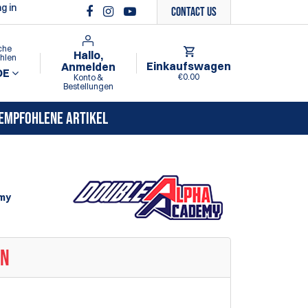
g in
Contact Us
che
Hallo,
hlen
Einkaufswagen
Anmelden
DE
€0.00
Konto &
Bestellungen
EMPFOHLENE ARTIKEL
my
EN