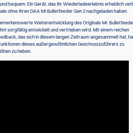
l und bequem. Ein Gerät, das Ihr Wiederladeerlebnis erheblich ve
jemals ohne Ihren DAA Mr.Bulletfeeder Gen 2 nachgeladen haben.
bemerkenswerte Weiterentwicklung des Originals Mr. Bulletfeeder
Kombi: Dillon 
nt sorgfältig entwickelt und vertrieben wird. Mit einem reichen
650 / 750 Pro 
back, das sich in diesem langen Zeitraum angesammelt hat, ha
und Mr.Bullet
e Funktionen dieses außergewöhnlichen Geschosszuführers zu
Höhen zu heben.
€5,2
€5,292.75