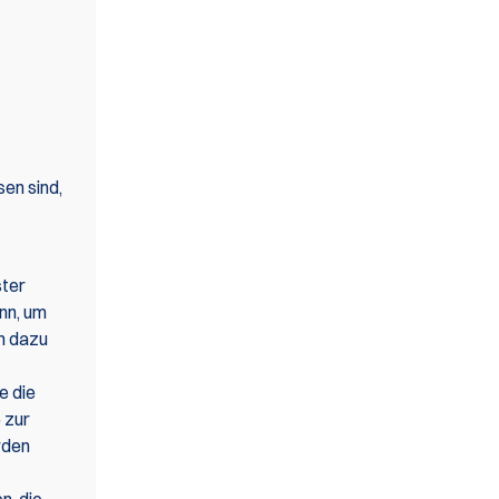
en sind,
ster
nn, um
ch dazu
e die
 zur
rden