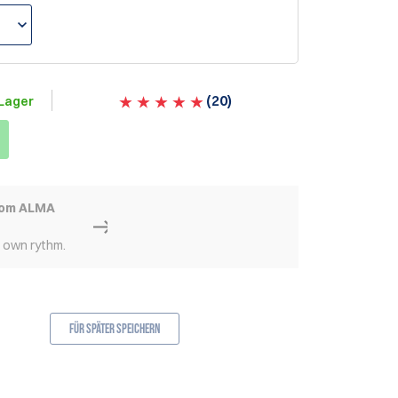
(
20
)
Lager
rom ALMA
r own rythm.
Für später speichern