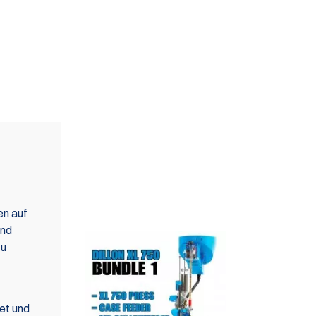
AUCH IN SET (S)
ERHÄLTLICH
en auf
und
zu
et und