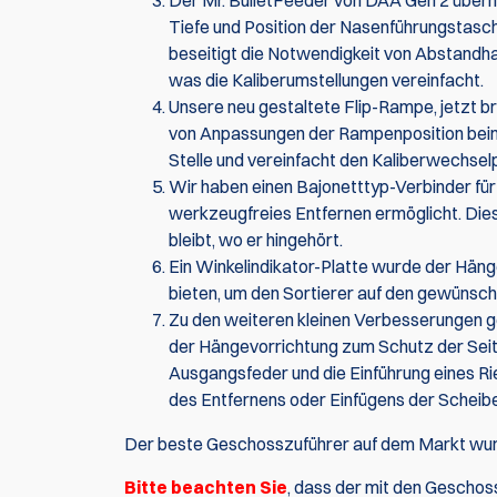
Der Mr. BulletFeeder von DAA Gen 2 überni
Tiefe und Position der Nasenführungstasc
beseitigt die Notwendigkeit von Abstandh
was die Kaliberumstellungen vereinfacht.
Unsere neu gestaltete Flip-Rampe, jetzt br
von Anpassungen der Rampenposition beim
Stelle und vereinfacht den Kaliberwechsel
Wir haben einen Bajonetttyp-Verbinder für
werkzeugfreies Entfernen ermöglicht. Dies
bleibt, wo er hingehört.
Ein Winkelindikator-Platte wurde der Hän
bieten, um den Sortierer auf den gewünscht
Zu den weiteren kleinen Verbesserungen g
der Hängevorrichtung zum Schutz der Seit
Ausgangsfeder und die Einführung eines R
des Entfernens oder Einfügens der Scheibe
Der beste Geschosszuführer auf dem Markt wurd
Bitte beachten Sie
, dass der mit den Geschoss