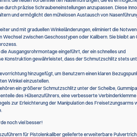
mmt die neuen vordefinierten Nasenführungen, die es ermögliche
he durch präzise Schraubeneinstellungen anzupassen. Diese Inno
altern und ermöglicht den mühelosen Austausch von Nasenführun
eiter und mit graduellen Winkeländerungen, eliminiert die Notwen
 Wechsel zwischen Geschosstypen oder Kalibern. Sie bleibt an 
prozess.
 die Ausgangsrohrmontage eingeführt, der ein schnelles und
e Konstruktion gewährleistet, dass der Schmutzschlitz stets un
gevorrichtung hinzugefügt, um Benutzern einen klaren Bezugspun
en Winkel einzustellen.
ehören ein größerer Schmutzschlitz unter der Scheibe, Gummipa
enteile des Hülsenzuführers, eine verbesserte Verbinderklemme 
iegels zur Erleichterung der Manipulation des Freisetzungsarms
.
e noch viel besser!
zuführern für Pistolenkaliber gelieferte erweiterbare Pulvertrich