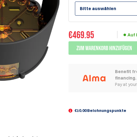
Bitte auswählen
€
469.95
Auf 
Zum Warenkorb hinzufügen
Benefit f
financing.
Pay at you
€10.00 Belohnungspunkte