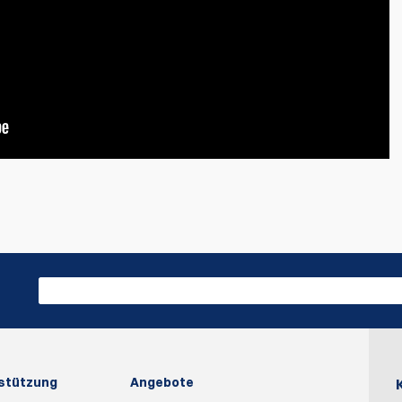
der erste, der Bewertung schreiben
Bewertung schr
rstützung
Angebote