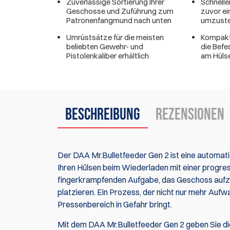
Zuverlässige Sortierung Ihrer
Schneller
Geschosse und Zuführung zum
zuvor ei
Patronenfangmund nach unten
umzuste
Umrüstsätze für die meisten
Kompakt 
beliebten Gewehr- und
die Befe
Pistolenkaliber erhältlich
am Hülse
Beschreibung
Rezensionen
Der DAA Mr.Bulletfeeder Gen 2 ist eine automati
Ihren Hülsen beim Wiederladen mit einer progre
fingerkrampfenden Aufgabe, das Geschoss aufzu
platzieren. Ein Prozess, der nicht nur mehr Aufw
Pressenbereich in Gefahr bringt.
Mit dem DAA Mr.Bulletfeeder Gen 2 geben Sie die 