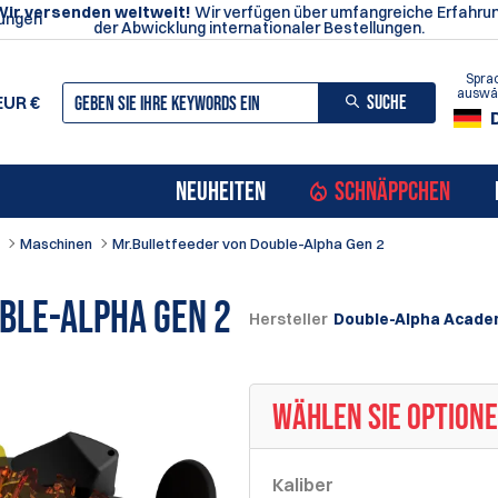
Wir versenden weltweit!
Wir verfügen über umfangreiche Erfahrun
ungen
der Abwicklung internationaler Bestellungen.
Spra
auswä
SUCHE
EUR
€
NEUHEITEN
SCHNÄPPCHEN
Maschinen
Mr.Bulletfeeder von Double-Alpha Gen 2
ble-Alpha Gen 2
Hersteller
Double-Alpha Acade
WÄHLEN SIE OPTION
Kaliber