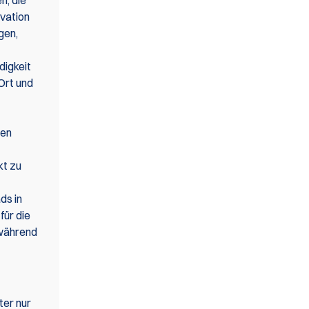
n, die
vation
gen,
digkeit
Ort und
ten
kt zu
ds in
für die
 während
ter nur