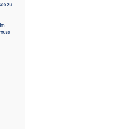
sse zu
 im
 muss