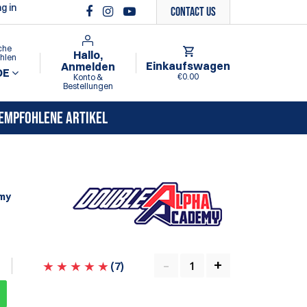
g in
Contact Us
che
Hallo,
hlen
Einkaufswagen
Anmelden
DE
€0.00
Konto &
Bestellungen
EMPFOHLENE ARTIKEL
my
(
7
)