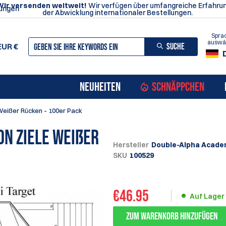
Wir versenden weltweit!
Wir verfügen über umfangreiche Erfahrun
ungen
der Abwicklung internationaler Bestellungen.
Spra
auswä
SUCHE
EUR
€
NEUHEITEN
SCHNÄPPCHEN
Weißer Rücken - 100er Pack
on Ziele Weißer
Hersteller
Double-Alpha Acade
SKU
100529
€
46.95
Auf Lager
Zum Warenkorb hinzufügen