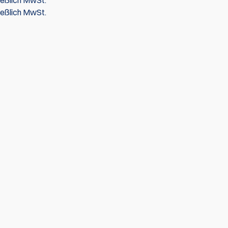
ließlich MwSt.
ließlich MwSt.
der erste, der Bewertung schreiben
Bewertung schr