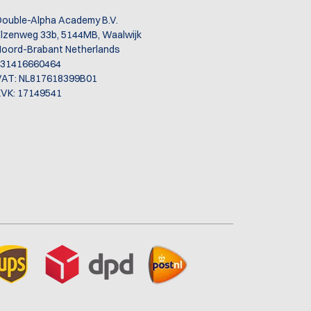
ouble-Alpha Academy B.V.
lzenweg 33b, 5144MB, Waalwijk
oord-Brabant Netherlands
+31416660464
VAT: NL817618399B01
VK: 17149541