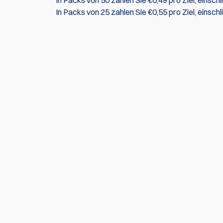
In Packs von 50 zahlen Sie €0,49 pro Ziel, einsch
In Packs von 25 zahlen Sie €0,55 pro Ziel, einsch
Zur Zeit gibt es keine Produktrezensionen. Sei 