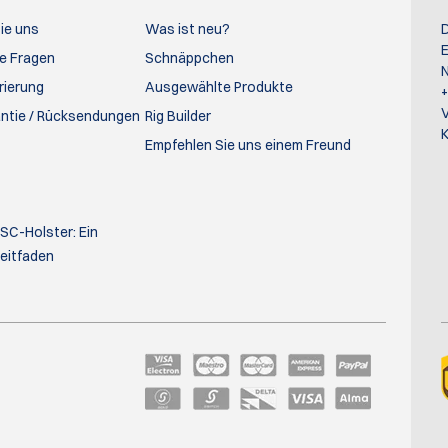
ie uns
Was ist neu?
D
E
te Fragen
Schnäppchen
N
rierung
Ausgewählte Produkte
antie / Rücksendungen
Rig Builder
K
Empfehlen Sie uns einem Freund
PSC-Holster: Ein
eitfaden