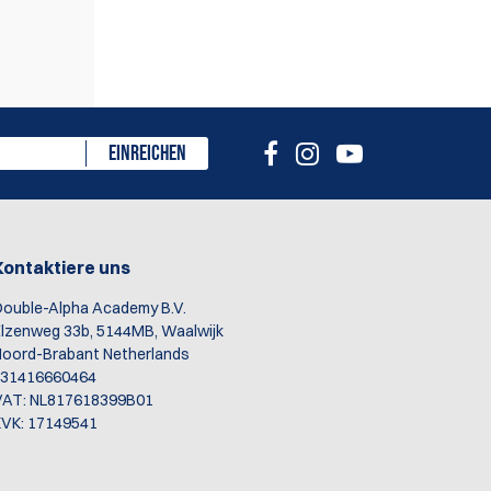
eiben
EINREICHEN
Kontaktiere uns
ouble-Alpha Academy B.V.
lzenweg 33b, 5144MB, Waalwijk
oord-Brabant Netherlands
+31416660464
VAT: NL817618399B01
VK: 17149541