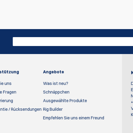
der erste, der Bewertung schreiben
Bewertung schr
rstützung
Angebote
ie uns
Was ist neu?
D
E
te Fragen
Schnäppchen
N
rierung
Ausgewählte Produkte
antie / Rücksendungen
Rig Builder
K
Empfehlen Sie uns einem Freund