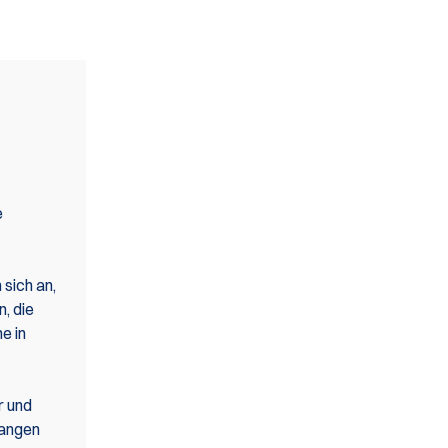
e
sich an,
, die
e in
r und
langen