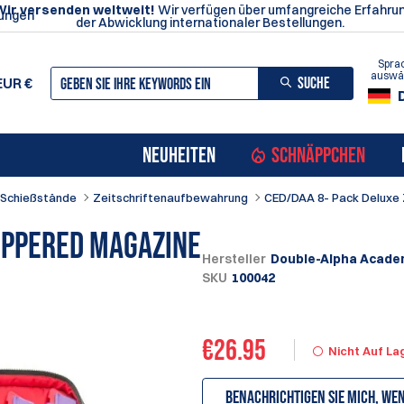
Wir versenden weltweit!
Wir verfügen über umfangreiche Erfahrun
ungen
der Abwicklung internationaler Bestellungen.
Spra
auswä
SUCHE
EUR
€
NEUHEITEN
SCHNÄPPCHEN
 Schießstände
Zeitschriftenaufbewahrung
CED/DAA 8- Pack Deluxe
ippered Magazine
Hersteller
Double-Alpha Acade
SKU
100042
€
26.95
Nicht Auf La
Benachrichtigen Sie mich, we