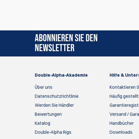
Zur Zeit gibt es keine Produktrezensionen. Sei 
ABONNIEREN SIE DEN
NEWSLETTER
Double-Alpha-Akademie
Hilfe & Unte
Über uns
Kontaktieren S
Datenschutzrichtlinie
Häufig gestell
Werden Sie Händler
Garantieregist
Bewertungen
Versand / Gar
Katalog
Handbücher
Double-Alpha Rigs
Downloads