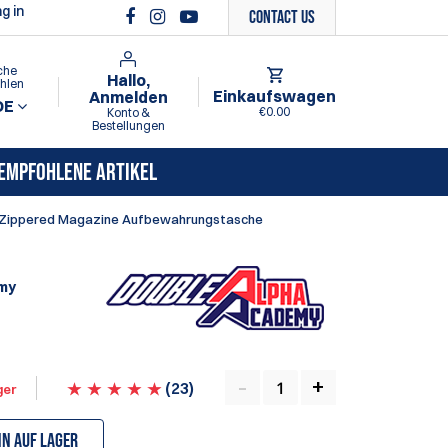
g in
Contact Us
che
Hallo,
hlen
Einkaufswagen
Anmelden
DE
€0.00
Konto &
Bestellungen
EMPFOHLENE ARTIKEL
 Zippered Magazine Aufbewahrungstasche
my
(
23
)
ger
nn auf Lager